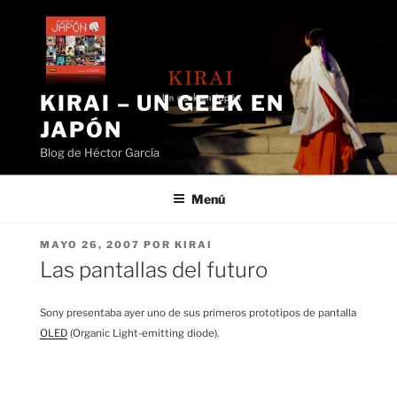
Saltar
al
contenido
KIRAI – UN GEEK EN
JAPÓN
Blog de Héctor García
Menú
PUBLICADO
MAYO 26, 2007
POR
KIRAI
EL
Las pantallas del futuro
Sony presentaba ayer uno de sus primeros prototipos de pantalla
OLED
(Organic Light-emitting diode).