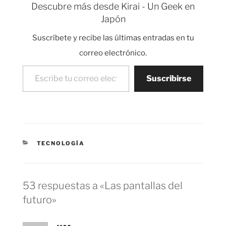
Descubre más desde Kirai - Un Geek en
porque representa la
Japón
apertura de Japón al
mundo después de
Suscríbete y recibe las últimas entradas en tu
varios siglos de
clausura. El Puerto de
correo electrónico.
Yokohama fue uno de
Escribe tu correo electrónico…
los cinco primeros
Suscribirse
puertos…
CATEGORÍAS
TECNOLOGÍA
53 respuestas a «Las pantallas del
futuro»