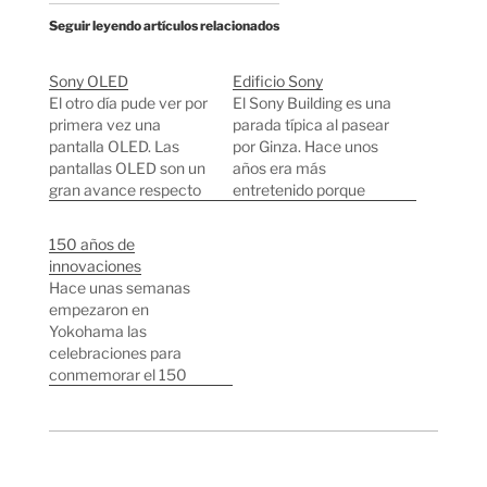
Seguir leyendo artículos relacionados
Sony OLED
Edificio Sony
El otro día pude ver por
El Sony Building es una
primera vez una
parada típica al pasear
pantalla OLED. Las
por Ginza. Hace unos
pantallas OLED son un
años era más
gran avance respecto
entretenido porque
a las pantallas que
tenían unos cuantos
tenemos hoy en día. Yo
perros Aibo expuestos
150 años de
noté sobre todo un
con los que se podía
innovaciones
mejor contraste,
juguetear. Aún así la
Hace unas semanas
colores y luminosidad.
visita sigue siendo
empezaron en
Daba la impresión de
interesante, lo más
Yokohama las
estar mirando un papel
cool que tienen ahora
celebraciones para
en vez de una pantalla,
son las pantallas XEL-1.
conmemorar el 150
…
También suelen tener…
aniversario de la
apertura del puerto al
comercio
internacional. Es un
evento importante