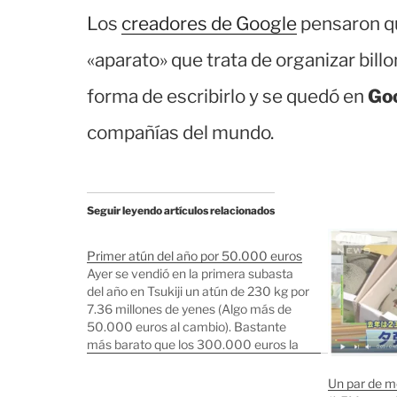
Los
creadores de Google
pensaron qu
«aparato» que trata de organizar bill
forma de escribirlo y se quedó en
Go
compañías del mundo.
Seguir leyendo artículos relacionados
Primer atún del año por 50.000 euros
Ayer se vendió en la primera subasta
del año en Tsukiji un atún de 230 kg por
7.36 millones de yenes (Algo más de
50.000 euros al cambio). Bastante
más barato que los 300.000 euros la
pieza que se pagaron en la subasta de
hace tres años. Foto de Mainichi
Un par de m