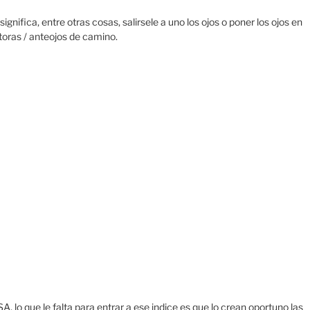
nifica, entre otras cosas, salirsele a uno los ojos o poner los ojos en
toras / anteojos de camino.
lo que le falta para entrar a ese indice es que lo crean oportuno las