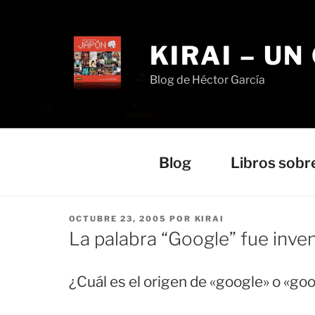
Saltar
al
contenido
KIRAI – UN
Blog de Héctor García
Blog
Libros sobr
PUBLICADO
OCTUBRE 23, 2005
POR
KIRAI
EL
La palabra “Google” fue inve
¿Cuál es el origen de «google» o «goo