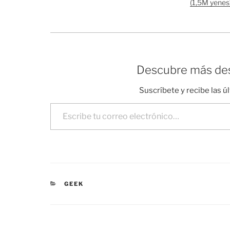
(1,5M yenes
Descubre más des
Suscríbete y recibe las ú
Escribe tu correo electrónico…
CATEGORÍAS
GEEK