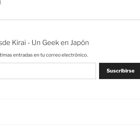
aquí podéis encontrar el…
)
de Kirai - Un Geek en Japón
ltimas entradas en tu correo electrónico.
Suscribirse