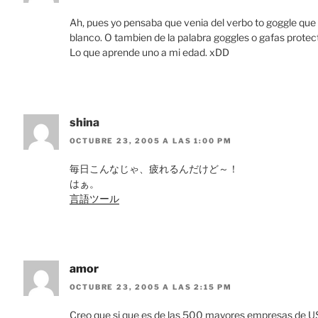
Ah, pues yo pensaba que venia del verbo to goggle que sig
blanco. O tambien de la palabra goggles o gafas protec
Lo que aprende uno a mi edad. xDD
shina
OCTUBRE 23, 2005 A LAS 1:00 PM
毎日こんなじゃ、疲れるんだけど～！
はぁ。
言語ツール
amor
OCTUBRE 23, 2005 A LAS 2:15 PM
Creo que si que es de las 500 mayores empresas de USA, 