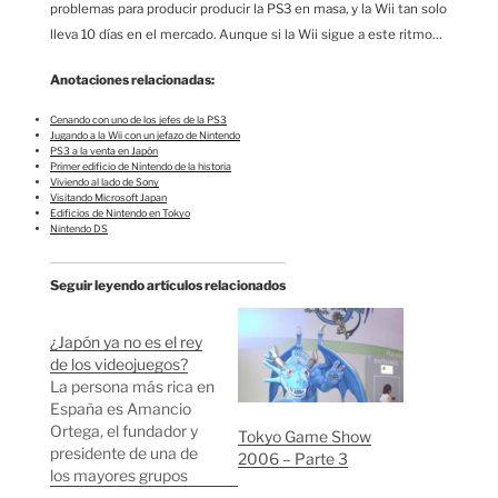
problemas para producir producir la PS3 en masa, y la Wii tan solo
lleva 10 días en el mercado. Aunque si la Wii sigue a este ritmo…
Anotaciones relacionadas:
Cenando con uno de los jefes de la PS3
Jugando a la Wii con un jefazo de Nintendo
PS3 a la venta en Japón
Primer edificio de Nintendo de la historia
Viviendo al lado de Sony
Visitando Microsoft Japan
Edificios de Nintendo en Tokyo
Nintendo DS
Seguir leyendo artículos relacionados
¿Japón ya no es el rey
de los videojuegos?
La persona más rica en
España es Amancio
Ortega, el fundador y
Tokyo Game Show
presidente de una de
2006 – Parte 3
los mayores grupos
textiles del mundo. En