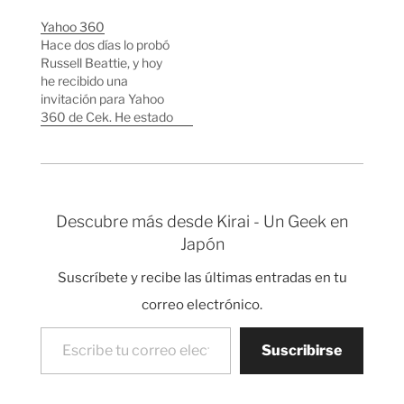
Japón, el más rico es
Yahoo 360
Hiroshi Yamauchi, el
Hace dos días lo probó
presidente de Nintendo
Russell Beattie, y hoy
que transformó una
he recibido una
pequeña empresa que
invitación para Yahoo
se dedicaba al negocio
360 de Cek. He estado
de las cartas hanafuda
probando el nuevo
(Juego de…
sistema de Yahoo, y en
principio me ha
parecido una mezcla
de Blogger y Orkut, con
Descubre más desde Kirai - Un Geek en
bastantes añadidos
Japón
interesantes.
Básicamente tienes
Suscríbete y recibe las últimas entradas en tu
una red de contactos,
un blog,…
correo electrónico.
Escribe tu correo electrónico…
Suscribirse