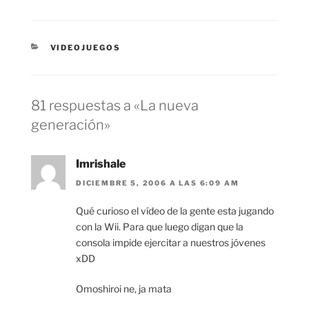
CATEGORÍAS
VIDEOJUEGOS
81 respuestas a «La nueva
generación»
Imrishale
DICIEMBRE 5, 2006 A LAS 6:09 AM
Qué curioso el vídeo de la gente esta jugando
con la Wii. Para que luego digan que la
consola impide ejercitar a nuestros jóvenes
xDD
Omoshiroi ne, ja mata