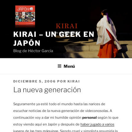
Saltar
al
contenido
KIRAI – UN GEEK EN
JAPÓN
Blog de Héctor García
Menú
PUBLICADO
DICIEMBRE 5, 2006
POR
KIRAI
EL
La nueva generación
Seguramente ya esté todo el mundo hasta las narices de
escuchar noticias de la nueva generación de videconosolas. A
continuación voy a dar mi humilde opinión
personal
según lo que
estoy viendo aquí en Japón y después de
haber jugado a varios
juegos
de
las tres máquinas
. Siendo cruel y simplista resumiría la