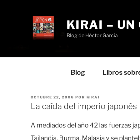
Saltar
al
contenido
KIRAI – UN
Blog de Héctor García
Blog
Libros sobr
PUBLICADO
OCTUBRE 22, 2006
POR
KIRAI
EL
La caída del imperio japonés
A mediados del año 42 las fuerzas j
Tailandia, Burma, Malasia y se plant