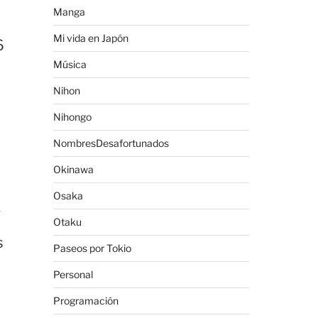
Manga
Mi vida en Japón
6
Música
Nihon
Nihongo
NombresDesafortunados
Okinawa
Osaka
y
Otaku
s
Paseos por Tokio
Personal
Programación