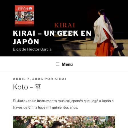
Saltar
al
contenido
KIRAI – UN GEEK EN
JAPÓN
Blog de Héctor García
Menú
PUBLICADO
ABRIL 7, 2006
POR
KIRAI
EL
Koto – 箏
El «Koto» es un instrumento musical japonés que llegó a Japón a
traves de China hace mil quinientos años.