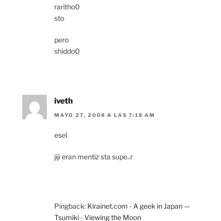
raritho0
sto
pero
shiddo0
iveth
MAYO 27, 2008 A LAS 7:18 AM
esel
jiji eran mentiz sta supe..r
Pingback:
Kirainet.com - A geek in Japan —
Tsumiki - Viewing the Moon