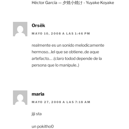
Héctor García — 夕焼小焼け - Yuyake Koyake
Orsëk
MAYO 10, 2008 A LAS 1:46 PM
realmente es un sonido melodicamente
hermoso…lel que se obtiene..de aque
artefacto… .(claro todod depende de la
persona que lo manipule..)
maria
MAYO 27, 2008 A LAS 7:18 AM
jiji sta
un pokitho0