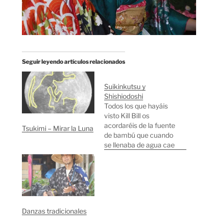
Seguir leyendo artículos relacionados
Suikinkutsu y
Shishiodoshi
Todos los que hayáis
visto Kill Bill os
acordaréis de la fuente
Tsukimi – Mirar la Luna
de bambú que cuando
se llenaba de agua cae
y hace un sonido seco
y contundente "plak" y
vuelve a subir. Estas
fuentes que se llaman
"Shishiodoshi", se
solían colocar cerca de
Danzas tradicionales
los campos de arroz y