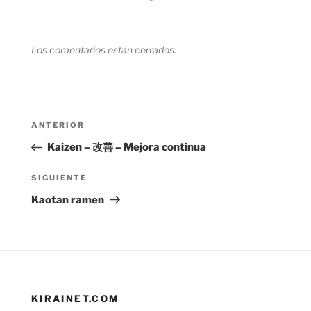
Los comentarios están cerrados.
Navegación
Entrada
ANTERIOR
de
anterior:
Kaizen – 改善 – Mejora continua
entradas
Siguiente
SIGUIENTE
entrada
Kaotan ramen
KIRAINET.COM