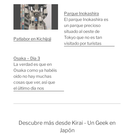
Parque Inokashira
El parque Inokashira es
un parque precioso
situado al oeste de
Tokyo que no es tan
Patlabor en Kichijoji
visitado por turistas
como otros parques
más populares como
Osaka – Dia 3
Yoyogi o Shinjuku
La verdad es que en
Gyoen. Yo prefiero el
Osaka como ya habéis
parque Inokashira
oido no hay muchas
porque es mucho más
cosas que ver, así que
tranquilo y tiene
el último día nos
algunos rincones con
dedicamos a vagar por
un toque muy japonés.
las calles más
El parque…
animadas. Por la
mañana fuimos
directamente a
Descubre más desde Kirai - Un Geek en
Namba, una de las
Japón
zonas más animadas