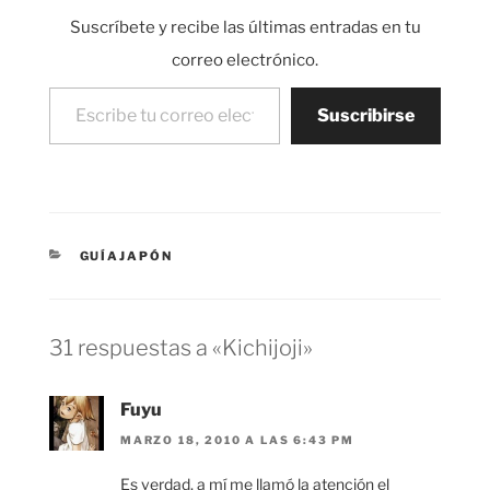
de Osaka. Nada más
Suscríbete y recibe las últimas entradas en tu
salir en la…
correo electrónico.
Escribe tu correo electrónico…
Suscribirse
CATEGORÍAS
GUÍAJAPÓN
31 respuestas a «Kichijoji»
Fuyu
MARZO 18, 2010 A LAS 6:43 PM
Es verdad, a mí me llamó la atención el