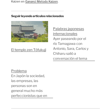
Kaizen en
Gananci Metodo Kaizen
.
Seguir leyendo artículos relacionados
Palabras japonesas
internacionales
Ayer paseando por el
río Tamagawa con
Antonio, Sara, Carlos y
El templo zen Tōfukuji
Chiharu salió a
conversación el tema
de palabras japonesas
que son
Problema
internacionales. La
En Japón la sociedad,
mayoría de ellas
las empresas, las
representan
personas son en
características únicas
general mucho más
de la cultura japonesa,
perfeccionistas que en
estas son algunas de
occidente. Ser más
las palabras que
perfeccionista tiene
logramos recordar:
sus cosas buenas y sus