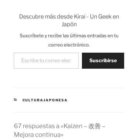
Sake Tifón (Taifu)
cosas malas. Hay
Tsunami Karate Judo
países, empresas,
Aikido…
Descubre más desde Kirai - Un Geek en
procesos que
Japón
funcionan mejor que
otros. En Japón todo
Suscríbete y recibe las últimas entradas en tu
suele funcionar bien,
no suele haber
correo electrónico.
problemas. Y como la…
Escribe tu correo electrónico…
Suscribirse
CATEGORÍAS
CULTURAJAPONESA
67 respuestas a «Kaizen – 改善 –
Mejora continua»