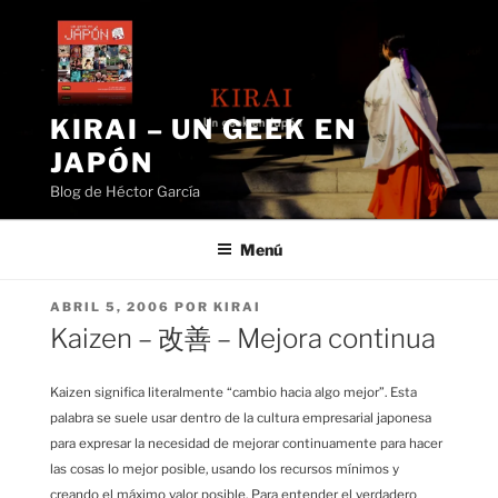
Saltar
al
contenido
KIRAI – UN GEEK EN
JAPÓN
Blog de Héctor García
Menú
PUBLICADO
ABRIL 5, 2006
POR
KIRAI
EL
Kaizen – 改善 – Mejora continua
Kaizen significa literalmente “cambio hacia algo mejor”. Esta
palabra se suele usar dentro de la cultura empresarial japonesa
para expresar la necesidad de mejorar continuamente para hacer
las cosas lo mejor posible, usando los recursos mínimos y
creando el máximo valor posible. Para entender el verdadero