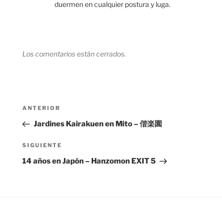
duermen en cualquier postura y luga.
Los comentarios están cerrados.
Navegación
Entrada
ANTERIOR
de
anterior:
Jardines Kairakuen en Mito – 偕楽園
entradas
Siguiente
SIGUIENTE
entrada
14 años en Japón – Hanzomon EXIT 5