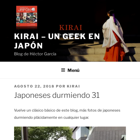
Saltar
al
contenido
KIRAI – UN GEEK EN
JAPÓN
Blog de Héctor García
Menú
PUBLICADO
AGOSTO 22, 2018
POR
KIRAI
EL
Japoneses durmiendo 31
Vuelve un clásico básico de este blog, más fotos de japoneses
durmiendo plácidamente en cualquier lugar.