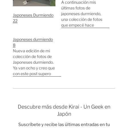
A continuación mis
últimas fotos de
japoneses durmiendo,
Japoneses Durmiendo
una colección de fotos
22
que empecé hace
varios años y cada vez
crece más rápido.
Japoneses durmiendo
Japoneses durmiendo
8
4 Japoneses
Nueva edición de mi
durmiendo 3
colección de fotos de
Japoneses durmiendo
Japoneses durmiendo.
2 Japoneses
Ya van ocho y creo que
durmiendo 1
con este post supero
Japoneses durmiendo
las 100 fotos con la
Remix Algunas de las
misma temática.
fotos de las series
Japoneses durmiendo
anteriores, fueron
7 Japoneses
usadas en este…
durmiendo 6
Descubre más desde Kirai - Un Geek en
Japoneses durmiendo
Japón
5 Japoneses
durmiendo 4
Suscríbete y recibe las últimas entradas en tu
Japoneses durmiendo