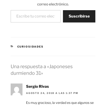
3 Japoneses
correo electrónico.
durmiendo 2
Escribe tu correo electrónico…
Japoneses durmiendo
Suscribirse
1 Japoneses
durmiendo…
CATEGORÍAS
CURIOSIDADES
Una respuesta a «Japoneses
durmiendo 31»
Sergio Rivas
AGOSTO 24, 2018 A LAS 1:37 PM
Es muy gracioso, la verdad es que algunos se