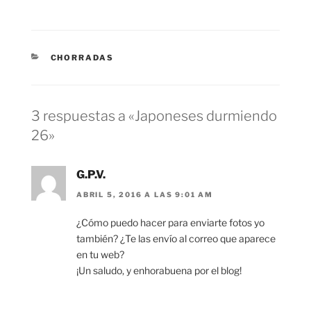
CATEGORÍAS
CHORRADAS
3 respuestas a «Japoneses durmiendo
26»
G.P.V.
ABRIL 5, 2016 A LAS 9:01 AM
¿Cómo puedo hacer para enviarte fotos yo
también? ¿Te las envío al correo que aparece
en tu web?
¡Un saludo, y enhorabuena por el blog!