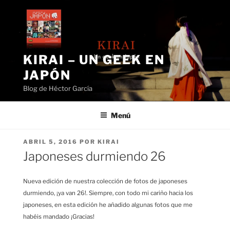
Saltar
al
contenido
KIRAI – UN GEEK EN
JAPÓN
Blog de Héctor García
Menú
PUBLICADO
ABRIL 5, 2016
POR
KIRAI
EL
Japoneses durmiendo 26
Nueva edición de nuestra colección de fotos de japoneses
durmiendo, ¡ya van 26!. Siempre, con todo mi cariño hacia los
japoneses, en esta edición he añadido algunas fotos que me
habéis mandado ¡Gracias!