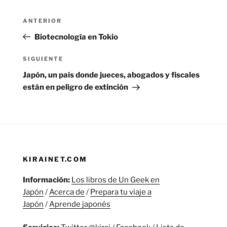
Navegación
Entrada
ANTERIOR
de
anterior:
Biotecnología en Tokio
entradas
Siguiente
SIGUIENTE
entrada
Japón, un país donde jueces, abogados y fiscales
están en peligro de extinción
KIRAINET.COM
Información:
Los libros de Un Geek en
Japón
/
Acerca de
/
Prepara tu viaje a
Japón
/
Aprende japonés