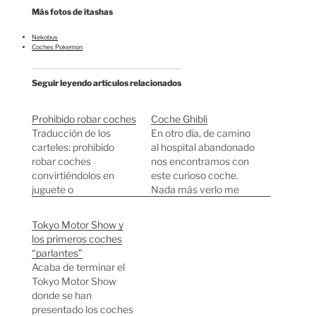
Más fotos de itashas
Nekobus
Coches Pokemon
Seguir leyendo artículos relacionados
Prohibido robar coches
Coche Ghibli
Traducción de los
En otro día, de camino
carteles: prohibido
al hospital abandonado
robar coches
nos encontramos con
convirtiéndolos en
este curioso coche.
juguete o
Nada más verlo me
convirtiéndose en
vino a la mente la
superhéroe. Las chicas
animación del Studio
Tokyo Motor Show y
guapas tampoco
Ghibli. El diseño del
los primeros coches
pueden robar coches.
coche tiene pinta de
“parlantes”
haber salido de alguna
Acaba de terminar el
película de Hayao
Tokyo Motor Show
Miyazaki. ¿Alguien
donde se han
sabe que modelo de
presentado los coches