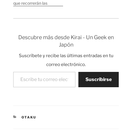
coche es? Junto…
que recorrerán las
calles de todo el
mundo en el futuro.
Japón está en pleno
"boom" de tecnología
híbrida y en el show
Descubre más desde Kirai - Un Geek en
todas las marcas han
Japón
mostrado sus
propuestas en este
Suscríbete y recibe las últimas entradas en tu
sentido. También se
han presentado…
correo electrónico.
Escribe tu correo electrónico…
Suscribirse
CATEGORÍAS
OTAKU