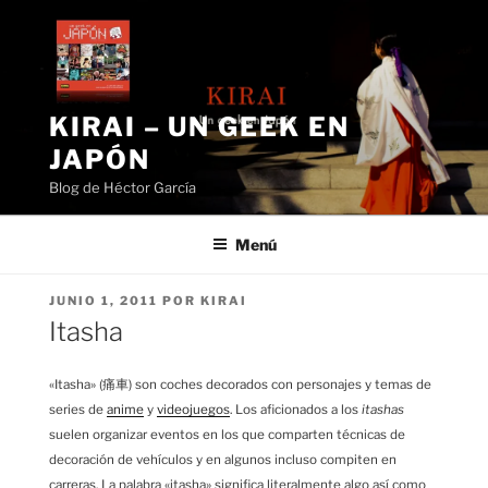
Saltar
al
contenido
KIRAI – UN GEEK EN
JAPÓN
Blog de Héctor García
Menú
PUBLICADO
JUNIO 1, 2011
POR
KIRAI
EL
Itasha
«Itasha» (痛車) son coches decorados con personajes y temas de
series de
anime
y
videojuegos
. Los aficionados a los
itashas
suelen organizar eventos en los que comparten técnicas de
decoración de vehículos y en algunos incluso compiten en
carreras. La palabra «itasha» significa literalmente algo así como