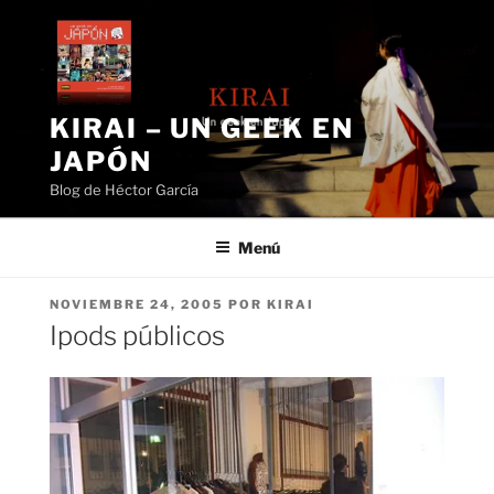
Saltar
al
contenido
KIRAI – UN GEEK EN
JAPÓN
Blog de Héctor García
Menú
PUBLICADO
NOVIEMBRE 24, 2005
POR
KIRAI
EL
Ipods públicos