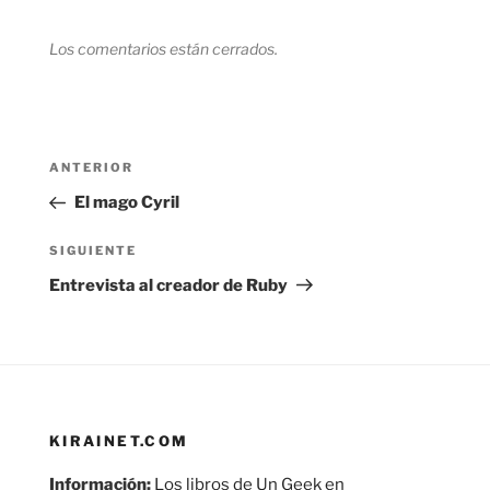
Los comentarios están cerrados.
Navegación
Entrada
ANTERIOR
de
anterior:
El mago Cyril
entradas
Siguiente
SIGUIENTE
entrada
Entrevista al creador de Ruby
KIRAINET.COM
Información:
Los libros de Un Geek en