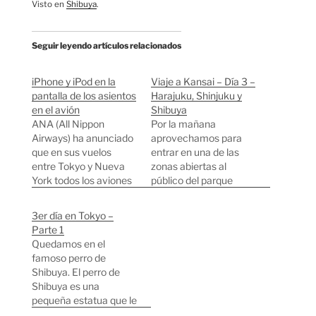
Visto en
Shibuya
.
Seguir leyendo artículos relacionados
iPhone y iPod en la
Viaje a Kansai – Día 3 –
pantalla de los asientos
Harajuku, Shinjuku y
en el avión
Shibuya
ANA (All Nippon
Por la mañana
Airways) ha anunciado
aprovechamos para
que en sus vuelos
entrar en una de las
entre Tokyo y Nueva
zonas abiertas al
York todos los aviones
público del parque
irán equipados con un
imperial donde vive el
conector extra en
emperador Akihito. La
3er día en Tokyo –
todos los sillones
verdad es que no tiene
Parte 1
(Incluidos los de la
mucho interés, hay
Quedamos en el
clase turista). Con ese
muchas flores y
famoso perro de
conector los viajeros
fotógrafos japoneses
Shibuya. El perro de
podrán enchufar sus
entusiasmados
Shibuya es una
iPhones o iPods para
sacando fotos.
pequeña estatua que le
recargar la batería,
Japoneses sacando
hicieron a un perro que