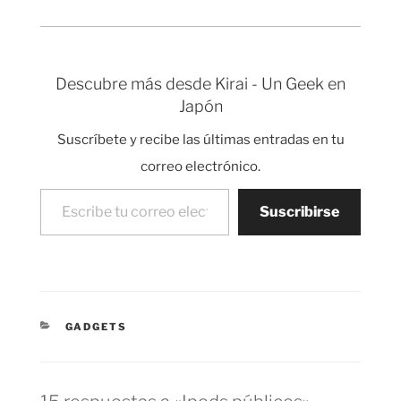
escuchar…
fotos como locos a una
estuvo mucho tiempo
zona de Bambú. A…
esperando a su amo en
la puerta de la estación
de metro durante
Descubre más desde Kirai - Un Geek en
meses, pero su amo
Japón
nunca volvió. Es muy
típico quedar con
Suscríbete y recibe las últimas entradas en tu
alguien…
correo electrónico.
Escribe tu correo electrónico…
Suscribirse
CATEGORÍAS
GADGETS