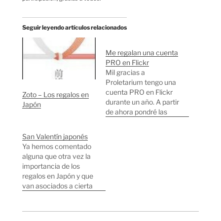
Seguir leyendo artículos relacionados
Me regalan una cuenta
PRO en Flickr
Mil gracias a
Proletarium tengo una
cuenta PRO en Flickr
Zoto – Los regalos en
durante un año. A partir
Japón
de ahora pondré las
fotos a mayor calidad
tal como me han
San Valentín japonés
pedido durante estos
Ya hemos comentado
meses muchos
alguna que otra vez la
lectores, por ejemplo
importancia de los
aquí tenéis una de
regalos en Japón y que
Shinjuku a 5
van asociados a cierta
Megapixeles. Os
obligación social. El día
sugiero comenzar
de San Valentín en
navengando por mis
Japón las chicas
tags.