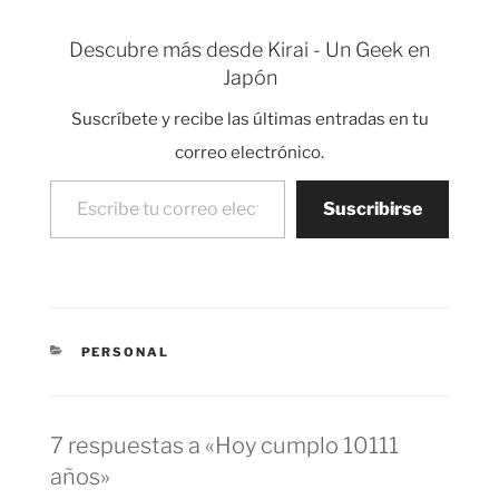
regalan a los chicos
chocolate. Y los chicos
Descubre más desde Kirai - Un Geek en
no tienen ninguna
Japón
obligación hasta el día
14 de Marzo cuando…
Suscríbete y recibe las últimas entradas en tu
correo electrónico.
Escribe tu correo electrónico…
Suscribirse
CATEGORÍAS
PERSONAL
7 respuestas a «Hoy cumplo 10111
años»