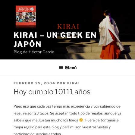
Saltar
al
contenido
KIRAI – UN GEEK EN
JAPÓN
Blog de Héctor García
Menú
PUBLICADO
FEBRERO 25, 2004
POR
KIRAI
EL
Hoy cumplo 10111 años
Pues eso que cada vez tengo más experiencia y voy subiendo de
level, ya son 23 tacos. Se aceptan todo tipo de regalos, aunque ya
sabéis que me gustan mucho los libros
. Fuera de tonterias el
mejor regalo para este blog y para mi son vuestras visitas y
participación, gracias a todos.