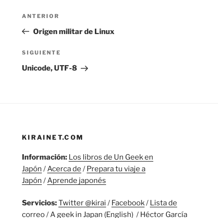
Navegación
Entrada
ANTERIOR
de
anterior:
Origen militar de Linux
entradas
Siguiente
SIGUIENTE
entrada
Unicode, UTF-8
KIRAINET.COM
Información:
Los libros de Un Geek en
Japón
/
Acerca de
/
Prepara tu viaje a
Japón
/
Aprende japonés
Servicios:
Twitter @kirai
/
Facebook
/
Lista de
correo
/
A geek in Japan (English)
/
Héctor García