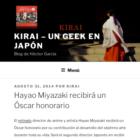
Saltar
al
contenido
KIRAI – UN GEEK EN
JAPÓN
Blog de Héctor García
Menú
PUBLICADO
AGOSTO 31, 2014
POR
KIRAI
EL
Hayao Miyazaki recibirá un
Óscar honorario
El
retirado
director de anime y artista Hayao Miyazaki recibirá un
Óscar honorario por su contribución al desarrollo del séptimo arte
durante toda su vida. Será el segundo director Japonés en recibir