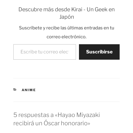
Descubre más desde Kirai - Un Geek en
Japón
Suscríbete y recibe las últimas entradas en tu
correo electrónico.
Escribe tu correo electrónico…
Suscribirse
CATEGORÍAS
ANIME
5 respuestas a «Hayao Miyazaki
recibirá un Óscar honorario»