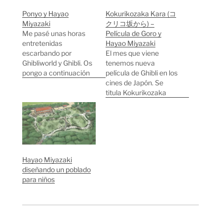
Ponyo y Hayao
Kokurikozaka Kara (コ
Miyazaki
クリコ坂から) –
Me pasé unas horas
Película de Goro y
entretenidas
Hayao Miyazaki
escarbando por
El mes que viene
Ghibliworld y Ghibli. Os
tenemos nueva
pongo a continuación
película de Ghibli en los
algunos extractos de
cines de Japón. Se
entrevistas a Hayao
titula Kokurikozaka
Miyazaki (Director) y
Kara (コクリコ坂から,
Toshio Suzuki
"Desde la colina
(Productor) que me
Kokuriko") y es la
gustaron: Hayao
segunda película de
Miyazaki, ganador de
Goro Miyazaki como
un Óscar con "El Viaje
director después de
Hayao Miyazaki
de Chihiro" está a
Gedo Senki (Cuentos
diseñando un poblado
punto de cumplir 70
de Terramar). Parece
para niños
años pero sigue en…
ser que ha hecho las
paces con su padre…