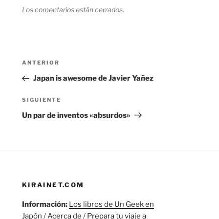
Los comentarios están cerrados.
Navegación
Entrada
ANTERIOR
de
anterior:
Japan is awesome de Javier Yañez
entradas
Siguiente
SIGUIENTE
entrada
Un par de inventos «absurdos»
KIRAINET.COM
Información:
Los libros de Un Geek en
Japón
/
Acerca de
/
Prepara tu viaje a