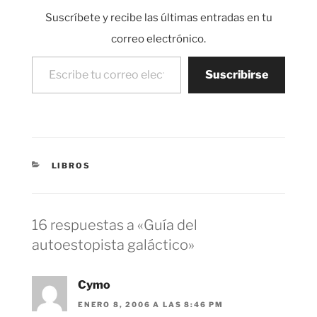
me ha gustado, quizás
Suscríbete y recibe las últimas entradas en tu
no lo…
correo electrónico.
Escribe tu correo electrónico…
Suscribirse
CATEGORÍAS
LIBROS
16 respuestas a «Guía del
autoestopista galáctico»
Cymo
ENERO 8, 2006 A LAS 8:46 PM