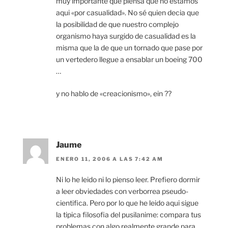
muy importante que piensa que no estamos
aqui «por casualidad». No sé quien decia que
la posibilidad de que nuestro complejo
organismo haya surgido de casualidad es la
misma que la de que un tornado que pase por
un vertedero llegue a ensablar un boeing 700
…
y no hablo de «creacionismo», ein ??
Jaume
ENERO 11, 2006 A LAS 7:42 AM
Ni lo he leido ni lo pienso leer. Prefiero dormir
a leer obviedades con verborrea pseudo-
cientifica. Pero por lo que he leido aqui sigue
la tipica filosofia del pusilanime: compara tus
problemas con algo realmente grande para