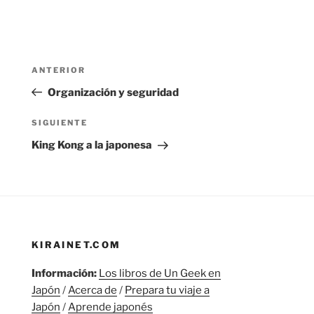
Navegación
Entrada
ANTERIOR
de
anterior:
Organización y seguridad
entradas
Siguiente
SIGUIENTE
entrada
King Kong a la japonesa
KIRAINET.COM
Información:
Los libros de Un Geek en
Japón
/
Acerca de
/
Prepara tu viaje a
Japón
/
Aprende japonés