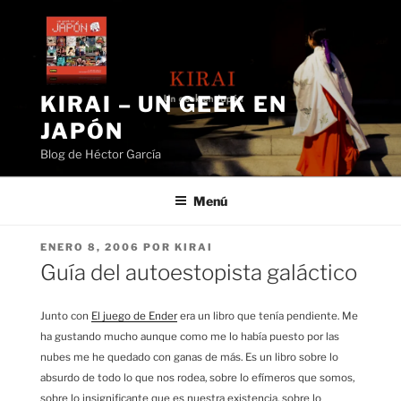
Saltar
al
contenido
KIRAI – UN GEEK EN
JAPÓN
Blog de Héctor García
Menú
PUBLICADO
ENERO 8, 2006
POR
KIRAI
EL
Guía del autoestopista galáctico
Junto con
El juego de Ender
era un libro que tenía pendiente. Me
ha gustando mucho aunque como me lo había puesto por las
nubes me he quedado con ganas de más. Es un libro sobre lo
absurdo de todo lo que nos rodea, sobre lo efímeros que somos,
sobre lo insignificante que es nuestra existencia, sobre lo