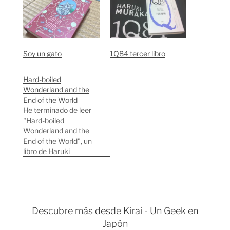
Soy un gato
1Q84 tercer libro
Hard-boiled
Wonderland and the
End of the World
He terminado de leer
"Hard-boiled
Wonderland and the
End of the World", un
libro de Haruki
Murakami que creo
que no se ha traducido
al español. Es el libro
más surrealista de
Haruki que he leído
Descubre más desde Kirai - Un Geek en
hasta el momento y
Japón
también el que menos