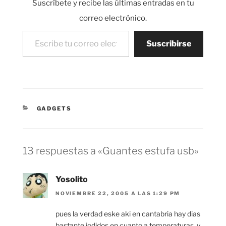
Suscríbete y recibe las últimas entradas en tu
correo electrónico.
Escribe tu correo electrónico…
Suscribirse
CATEGORÍAS
GADGETS
13 respuestas a «Guantes estufa usb»
Yosolito
NOVIEMBRE 22, 2005 A LAS 1:29 PM
pues la verdad eske aki en cantabria hay dias
bastante jodidos en cuanto a temperaturas, y