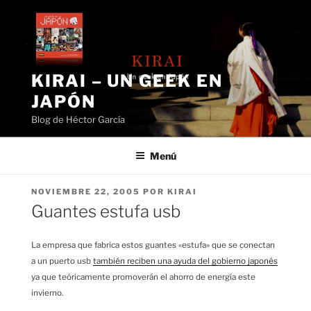
Saltar
al
contenido
KIRAI – UN GEEK EN
JAPÓN
Blog de Héctor García
Menú
PUBLICADO
NOVIEMBRE 22, 2005
POR
KIRAI
EL
Guantes estufa usb
La empresa que fabrica estos guantes «estufa» que se conectan
a un puerto usb
también reciben una ayuda del gobierno japonés
ya que teóricamente promoverán el ahorro de energía este
invierno.