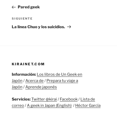
de
anterior:
Pared geek
entradas
Siguiente
SIGUIENTE
entrada
La línea Chuo y los suicidios.
KIRAINET.COM
Información:
Los libros de Un Geek en
Japón
/
Acerca de
/
Prepara tu viaje a
Japón
/
Aprende japonés
Servicios:
Twitter @kirai
/
Facebook
/
Lista de
correo
/
A geek in Japan (English)
/
Héctor García