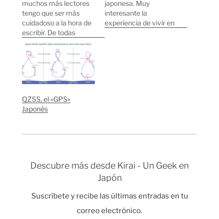
muchos más lectores
japonesa. Muy
tengo que ser más
interesante la
cuidadoso a la hora de
experiencia de vivir en
escribir. De todas
una típica casa
formas está muy bien
japonesa, con una
tener a gente
familia compuesta por
comentando los
padre, madre y dos
errores amablemente,
hijas de 5 y 8 años.
como hicieron ciertos
Después de recogerme
lectores diciendo que
en la estación la madre
QZSS, el «GPS»
seguramente no me
(Tomoko) y la hija de 5
Japonés
refería a GPS sino a
años (Keina)…
Sistema de
Navegación (Usando
triangulación…
Descubre más desde Kirai - Un Geek en
Japón
Suscríbete y recibe las últimas entradas en tu
correo electrónico.