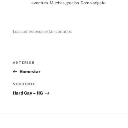
aventura. Muchas gracias. Domo arigato
Los comentarios están cerrados.
Navegación
Entrada
ANTERIOR
de
anterior:
Homestar
entradas
Siguiente
SIGUIENTE
entrada
Hard Gay – HG