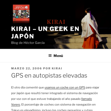
Saltar
al
contenido
KIRAI – UN GEEK EN
JAPÓN
Blog de Héctor García
Menú
PUBLICADO
MARZO 22, 2006
POR
KIRAI
EL
GPS en autopistas elevadas
El otro día comenté que
usamos un coche con un GPS
para viajar
por Japón que resultó tener integrado el sistema de navegación
por voz con el que estuve trabajando el año pasado
llamado
Vorero
. El porcentaje de coches con sistema de navegación en
Tokyo es elevadísimo, incluso los coches pequeños y cutres