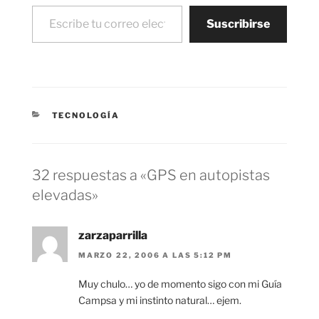
Escribe tu correo electrónico…
Suscribirse
CATEGORÍAS
TECNOLOGÍA
32 respuestas a «GPS en autopistas
elevadas»
zarzaparrilla
MARZO 22, 2006 A LAS 5:12 PM
Muy chulo… yo de momento sigo con mi Guía
Campsa y mi instinto natural… ejem.