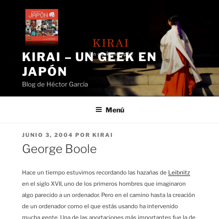
Saltar
al
contenido
KIRAI – UN GEEK EN
JAPÓN
Blog de Héctor García
Menú
PUBLICADO
JUNIO 3, 2004
POR
KIRAI
EL
George Boole
Hace un tiempo estuvimos recordando las hazañas de
Leibnitz
en el siglo XVII, uno de los primeros hombres que imaginaron
algo parecido a un ordenador. Pero en el camino hasta la creación
de un ordenador como el que estás usando ha intervenido
mucha gente. Una de las aportaciones más importantes fue la de