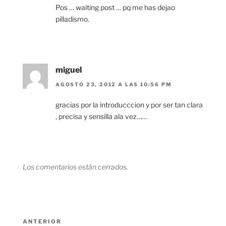
Pos … waiting post … pq me has dejao
pilladismo.
miguel
AGOSTO 23, 2012 A LAS 10:56 PM
gracias por la introducccion y por ser tan clara
, precisa y sensilla ala vez……
Los comentarios están cerrados.
Navegación
Entrada
ANTERIOR