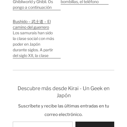
Ghibliworld y Ghibli. Os
bombillas, el teléfono
pongo a continuación
etc. ¿Pero sabemos
algunos extractos de
qué mentes humanas
entrevistas a Hayao
estuvieron detrás de la
Bushido – 武士道 – El
Miyazaki (Director) y
creación de ese
camino del guerrero
Toshio Suzuki
ordenador que usamos
Los samurais han sido
(Productor) que me
todos los días? Una de
la clase social con más
gustaron: Hayao
las primeras personas
poder en Japón
Miyazaki, ganador de
en tener el concepto
durante siglos. A partir
un Óscar con "El Viaje
de computadora
del siglo XII, la clase
de Chihiro" está a
universal en mente…
guerrera conocida en
punto de cumplir 70
japonés como "bushi"
años pero sigue en…
o "samurai"
empezaron a tener
poder dentro de la
Descubre más desde Kirai - Un Geek en
estructura social e
Japón
incluso poder político.
Los samurais seguían
Suscríbete y recibe las últimas entradas en tu
una forma de vida,
una…
correo electrónico.
Escribe tu correo electrónico…