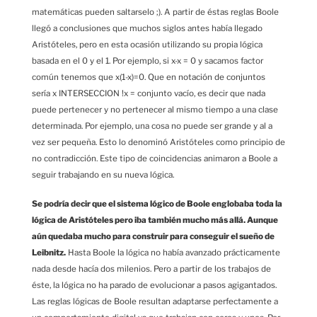
matemáticas pueden saltarselo ;). A partir de éstas reglas Boole
llegó a conclusiones que muchos siglos antes había llegado
Aristóteles, pero en esta ocasión utilizando su propia lógica
basada en el 0 y el 1. Por ejemplo, si x-x = 0 y sacamos factor
común tenemos que x(1-x)=0. Que en notación de conjuntos
sería x INTERSECCION !x = conjunto vacío, es decir que nada
puede pertenecer y no pertenecer al mismo tiempo a una clase
determinada. Por ejemplo, una cosa no puede ser grande y al a
vez ser pequeña. Esto lo denominó Aristóteles como principio de
no contradicción. Este tipo de coincidencias animaron a Boole a
seguir trabajando en su nueva lógica.
Se podría decir que el sistema lógico de Boole englobaba toda la
lógica de Aristóteles pero iba también mucho más allá. Aunque
aún quedaba mucho para construir para conseguir el sueño de
Leibnitz.
Hasta Boole la lógica no había avanzado prácticamente
nada desde hacía dos milenios. Pero a partir de los trabajos de
éste, la lógica no ha parado de evolucionar a pasos agigantados.
Las reglas lógicas de Boole resultan adaptarse perfectamente a