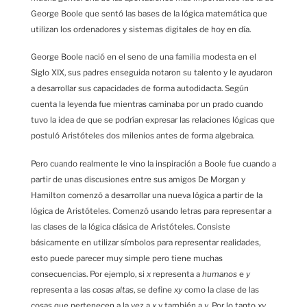
George Boole que sentó las bases de la lógica matemática que
utilizan los ordenadores y sistemas digitales de hoy en día.
George Boole nació en el seno de una familia modesta en el
Siglo XIX, sus padres enseguida notaron su talento y le ayudaron
a desarrollar sus capacidades de forma autodidacta. Según
cuenta la leyenda fue mientras caminaba por un prado cuando
tuvo la idea de que se podrían expresar las relaciones lógicas que
postuló Aristóteles dos milenios antes de forma algebraica.
Pero cuando realmente le vino la inspiración a Boole fue cuando a
partir de unas discusiones entre sus amigos De Morgan y
Hamilton comenzó a desarrollar una nueva lógica a partir de la
lógica de Aristóteles. Comenzó usando letras para representar a
las clases de la lógica clásica de Aristóteles. Consiste
básicamente en utilizar símbolos para representar realidades,
esto puede parecer muy simple pero tiene muchas
consecuencias. Por ejemplo, si
x
representa a
humanos
e
y
representa a las
cosas altas
, se define
xy
como la clase de las
cosas que pertenecen a la vez a
x
y también a
y
. Por lo tanto
xy