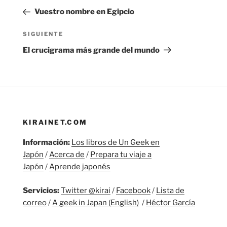
de
anterior:
Vuestro nombre en Egipcio
entradas
Siguiente
SIGUIENTE
entrada
El crucigrama más grande del mundo
KIRAINET.COM
Información:
Los libros de Un Geek en
Japón
/
Acerca de
/
Prepara tu viaje a
Japón
/
Aprende japonés
Servicios:
Twitter @kirai
/
Facebook
/
Lista de
correo
/
A geek in Japan (English)
/
Héctor García