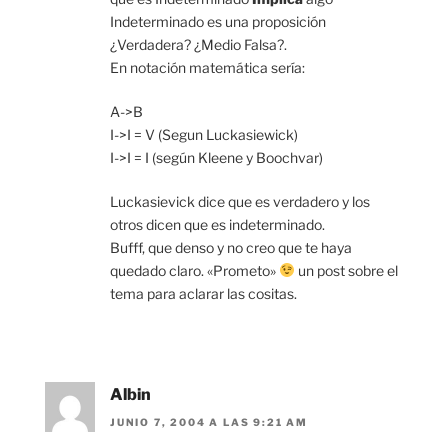
Indeterminado es una proposición
¿Verdadera? ¿Medio Falsa?.
En notación matemática sería:
A->B
I->I = V (Segun Luckasiewick)
I->I = I (según Kleene y Boochvar)
Luckasievick dice que es verdadero y los
otros dicen que es indeterminado.
Bufff, que denso y no creo que te haya
quedado claro. «Prometo»
un post sobre el
tema para aclarar las cositas.
Albin
JUNIO 7, 2004 A LAS 9:21 AM