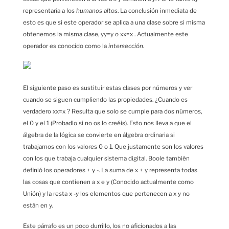
representaría a los
humanos altos
. La conclusión inmediata de
esto es que si este operador se aplica a una clase sobre si misma
obtenemos la misma clase, yy=y o xx=x . Actualmente este
operador es conocido como la
intersección
.
El siguiente paso es sustituir estas clases por números y ver
cuando se siguen cumpliendo las propiedades. ¿Cuando es
verdadero xx=x ? Resulta que solo se cumple para dos números,
el 0 y el 1 (Probadlo si no os lo creéis). Esto nos lleva a que el
álgebra de la lógica se convierte en álgebra ordinaria si
trabajamos con los valores 0 o 1. Que justamente son los valores
con los que trabaja cualquier sistema digital. Boole también
definió los operadores + y -. La suma de x + y representa todas
las cosas que contienen a x e y (Conocido actualmente como
Unión) y la resta x -y los elementos que pertenecen a x y no
están en y.
Este párrafo es un poco durrillo, los no aficionados a las