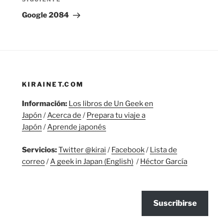
Siguiente
entrada
Google 2084
KIRAINET.COM
Información:
Los libros de Un Geek en
Japón
/
Acerca de
/
Prepara tu viaje a
Japón
/
Aprende japonés
Servicios:
Twitter @kirai
/
Facebook
/
Lista de
correo
/
A geek in Japan (English)
/
Héctor García
Suscribirse