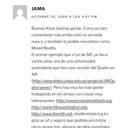
JAMA
OCTUBRE 29, 2006 A LAS 4:57 PM
Buenas Kirai, buenas gente. Como ya han
comentado más arriba esto no es nada
nuevo, y también lo podéis encontrar como
Mixed Reality.
El primer ejemplo que ví yo de AR, ya hace
varios años, era de una universidad
australiana que hizo una versión del Quake en
AR
(
http://wearables.unisa.edu.au/projects/ARQu
ake/www/
). Pero hay mucha más gente
trabajando en el campo con cosas muy
interesantes:
http://www.mixedrealitylab.org
,
http://www.hitl.washington.edu
,
http://www.tinmith.net
, studierstube.icg.tu-
graz.ac.at y seguro que podréis encontrar
otros proyectos, algunos de ellos españoles