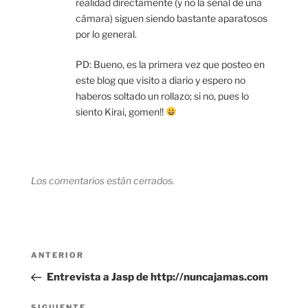
realidad directamente (y no la señal de una
cámara) siguen siendo bastante aparatosos
por lo general.
PD: Bueno, es la primera vez que posteo en
este blog que visito a diario y espero no
haberos soltado un rollazo; si no, pues lo
siento Kirai, gomen!!
Los comentarios están cerrados.
Navegación
Entrada
ANTERIOR
de
anterior:
Entrevista a Jasp de http://nuncajamas.com
entradas
SIGUIENTE