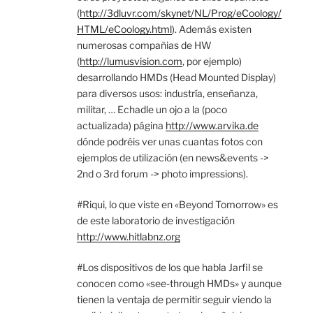
(
http://3dluvr.com/skynet/NL/Prog/eCoology/
HTML/eCoology.html
). Además existen
numerosas compañias de HW
(
http://lumusvision.com
, por ejemplo)
desarrollando HMDs (Head Mounted Display)
para diversos usos: industría, enseñanza,
militar, … Echadle un ojo a la (poco
actualizada) página
http://www.arvika.de
dónde podréis ver unas cuantas fotos con
ejemplos de utilización (en news&events ->
2nd o 3rd forum -> photo impressions).
#Riqui, lo que viste en «Beyond Tomorrow» es
de este laboratorio de investigación
http://www.hitlabnz.org
#Los dispositivos de los que habla Jarfil se
conocen como «see-through HMDs» y aunque
tienen la ventaja de permitir seguir viendo la