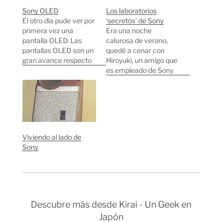
Sony OLED
Los laboratorios
El otro día pude ver por
‘secretos’ de Sony
primera vez una
Era una noche
pantalla OLED. Las
calurosa de verano,
pantallas OLED son un
quedé a cenar con
gran avance respecto
Hiroyuki, un amigo que
a las pantallas que
es empleado de Sony
tenemos hoy en día. Yo
desde hace 18 años.
noté sobre todo un
Después de un par de
mejor contraste,
copas de sake de más,
colores y luminosidad.
Hiroyuki me empezó a
Daba la impresión de
contar que trabajaba
estar mirando un papel
en un laboratorio
Viviendo al lado de
en vez de una pantalla,
secreto de Sony. Al
Sony
…
terminar de cenar, y…
Descubre más desde Kirai - Un Geek en
Japón