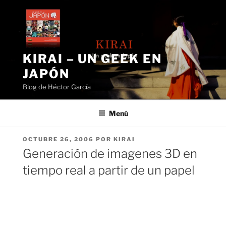
Saltar
al
contenido
KIRAI – UN GEEK EN
JAPÓN
Blog de Héctor García
Menú
PUBLICADO
OCTUBRE 26, 2006
POR
KIRAI
EL
Generación de imagenes 3D en
tiempo real a partir de un papel