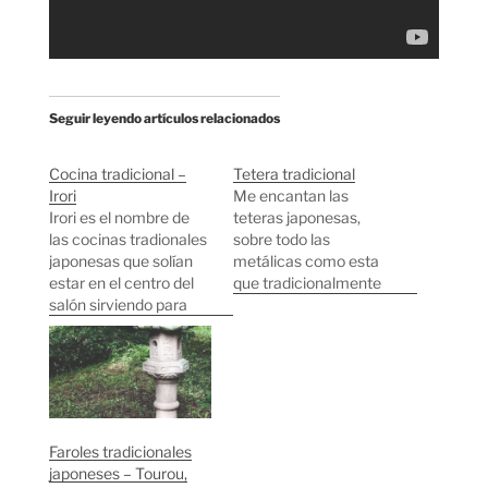
Seguir leyendo artículos relacionados
Cocina tradicional –
Tetera tradicional
Irori
Me encantan las
Irori es el nombre de
teteras japonesas,
las cocinas tradionales
sobre todo las
japonesas que solían
metálicas como esta
estar en el centro del
que tradicionalmente
salón sirviendo para
se utilizaban en iroris.
cocinar y calentar la
Este té verde me lo
casa en general. En el
sirvieron en una
centro cuelga un
cafetería en la planta
Jizaikagi que es donde
baja del Tokyo
se engancha la cazuela
Midtown. Fijaos que te
o la tetera. Si os fijáis
sirven el té junto a un
Faroles tradicionales
también hay en los
reloj de arena para
japoneses – Tourou,
bordes…
dejarlo reposar el