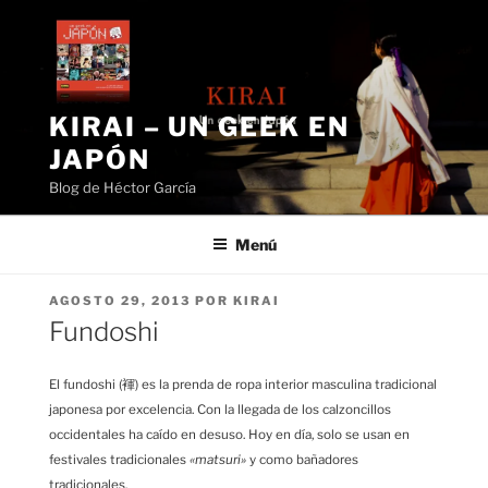
Saltar
al
contenido
KIRAI – UN GEEK EN
JAPÓN
Blog de Héctor García
Menú
PUBLICADO
AGOSTO 29, 2013
POR
KIRAI
EL
Fundoshi
El fundoshi (褌) es la prenda de ropa interior masculina tradicional
japonesa por excelencia. Con la llegada de los calzoncillos
occidentales ha caído en desuso. Hoy en día, solo se usan en
festivales tradicionales
«matsuri»
y como bañadores
tradicionales.