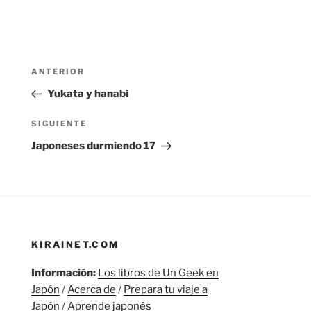
Navegación
Entrada
ANTERIOR
de
anterior:
Yukata y hanabi
entradas
Siguiente
SIGUIENTE
entrada
Japoneses durmiendo 17
KIRAINET.COM
Información:
Los libros de Un Geek en
Japón
/
Acerca de
/
Prepara tu viaje a
Japón
/
Aprende japonés