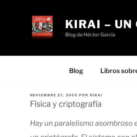
Saltar
al
contenido
KIRAI – UN
Blog de Héctor García
Blog
Libros sobr
PUBLICADO
NOVIEMBRE 27, 2005
POR
KIRAI
EL
Física y criptografía
Hay un paralelismo asombroso en