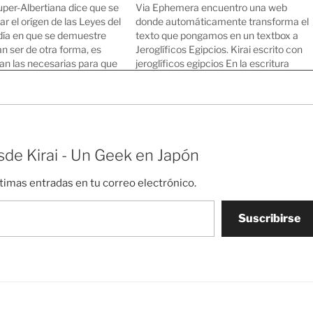
uper-Albertiana dice que se
Via Ephemera encuentro una web
ar el orígen de las Leyes del
donde automáticamente transforma el
 día en que se demuestre
texto que pongamos en un textbox a
n ser de otra forma, es
Jeroglíficos Egipcios. Kirai escrito con
ran las necesarias para que
jeroglíficos egipcios En la escritura
istamos y podamos decir
jeroglífica, aunque no lo parezca, cada
 necesarias." - Albert Ferrer
símbolo representa un sonido, y no una
palabra. Por ejemplo, el típico dibujo del
halcón representa el sonido…
de Kirai - Un Geek en Japón
ltimas entradas en tu correo electrónico.
Suscribirse