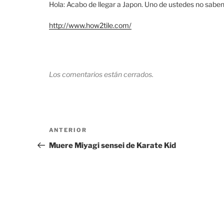
Hola: Acabo de llegar a Japon. Uno de ustedes no saben
http://www.how2tile.com/
Los comentarios están cerrados.
Navegación
Entrada
ANTERIOR
de
anterior:
Muere Miyagi sensei de Karate Kid
entradas