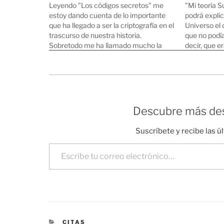
Leyendo "Los códigos secretos" me
"Mi teoría S
estoy dando cuenta de lo importante
podrá explic
que ha llegado a ser la criptografía en el
Universo el
trascurso de nuestra historia.
que no podía
Sobretodo me ha llamado mucho la
decir, que e
atención el caso de Enigma, un trasto
nosotros ex
construido por un Aleman al final de la
que eran las
primera guerra mundial que ponía…
Florit
Descubre más des
Suscríbete y recibe las ú
Escribe tu correo electrónico…
CATEGORÍAS
CITAS