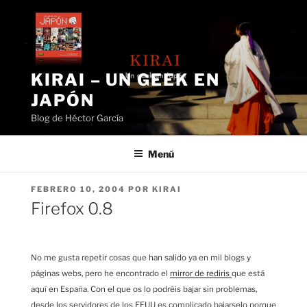
Saltar
al
contenido
KIRAI – UN GEEK EN
JAPÓN
Blog de Héctor García
Menú
PUBLICADO
FEBRERO 10, 2004
POR
KIRAI
EL
Firefox 0.8
No me gusta repetir cosas que han salido ya en mil blogs y
páginas webs, pero he encontrado el
mirror de rediris
que está
aquí en España. Con el que os lo podréis bajar sin problemas,
desde los servidores de los EEUU es complicado bajarselo porque