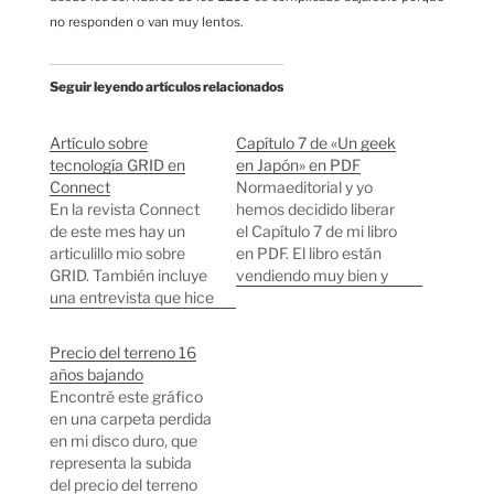
no responden o van muy lentos.
Seguir leyendo artículos relacionados
Artículo sobre
Capítulo 7 de «Un geek
tecnología GRID en
en Japón» en PDF
Connect
Normaeditorial y yo
En la revista Connect
hemos decidido liberar
de este mes hay un
el Capítulo 7 de mi libro
articulillo mio sobre
en PDF. El libro están
GRID. También incluye
vendiendo muy bien y
una entrevista que hice
es complicado
a Borja. Bajar PDF
encontrarlo en tiendas,
Bajar PDF Bajar PDF
la primera edición está
Precio del terreno 16
Bajar PDF Bajar PDF
prácticamente
años bajando
Bajar PDF Bajar PDF
agotada y ya estamos
Encontré este gráfico
Bajar PDF Bajar PDF
trabajando en la
en una carpeta perdida
Bajar PDF Gracias a
segunda. Podéis
en mi disco duro, que
toda la gente de
comprar el libro online
representa la subida
Connect y a…
desde aquí, desde la
del precio del terreno