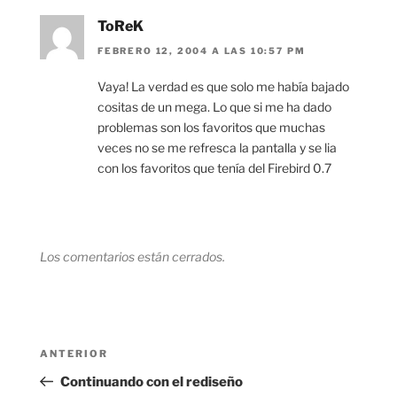
ToReK
FEBRERO 12, 2004 A LAS 10:57 PM
Vaya! La verdad es que solo me había bajado
cositas de un mega. Lo que si me ha dado
problemas son los favoritos que muchas
veces no se me refresca la pantalla y se lia
con los favoritos que tenía del Firebird 0.7
Los comentarios están cerrados.
Navegación
Entrada
ANTERIOR
de
anterior:
Continuando con el rediseño
entradas