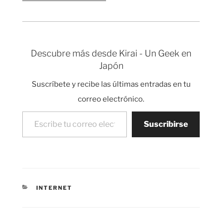
web solo…
en Japón desde finales
de los 70 hasta
principios de los 90,
que es prácticamente
exponencial a partir del
Descubre más desde Kirai - Un Geek en
86, y la bajada que
Japón
comenzó justo cuando
explotó la burbuja
Suscríbete y recibe las últimas entradas en tu
japonesa.…
correo electrónico.
Escribe tu correo electrónico…
Suscribirse
CATEGORÍAS
INTERNET