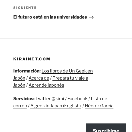
Siguiente
SIGUIENTE
entrada
El futuro está en las universidades
KIRAINET.COM
Información:
Los libros de Un Geek en
Japón
/
Acerca de
/
Prepara tu viaje a
Japón
/
Aprende japonés
Servicios:
Twitter @kirai
/
Facebook
/
Lista de
correo
/
A geek in Japan (English)
/
Héctor García
Suscribirse