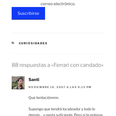
correo electrónico.
Suscribirse
CATEGORÍAS
CURIOSIDADES
88 respuestas a «Ferrari con candado»
Santi
NOVIEMBRE 15, 2007 A LAS 9:13 PM
Que tentaciónnnn.
Supongo que tendrá localizador y todo lo
demás… y pasta suficiente. Pero si te enteras