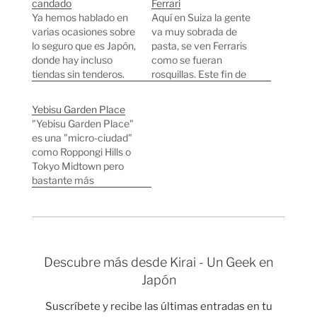
candado
Ferrari
Ya hemos hablado en
Aquí en Suiza la gente
varias ocasiones sobre
va muy sobrada de
lo seguro que es Japón,
pasta, se ven Ferraris
donde hay incluso
como se fueran
tiendas sin tenderos.
rosquillas. Este fin de
En este post muestro
semana yendo hacia
tres bicicletas "caras"
Lausanne, Albert (El
Yebisu Garden Place
sin candado (o con el
que tiene que hacer un
"Yebisu Garden Place"
candado colgando del
servidor web dentro de
es una "micro-ciudad"
manillar). Muestro sólo
una FPGA)
como Roppongi Hills o
bicis "caras" porque
conduciendo un 206
Tokyo Midtown pero
bicletas "normales" sin
estuvo haciendo tapón
bastante más
ningún tipo de
a un Ferrari F-40. Al
pequeña. Ebisu es un
protección puedes ver
final metimos…
barrio de Tokyo que
decenas cada…
nació en torno a la
primera gran fábrica de
la cervecera Japan
Descubre más desde Kirai - Un Geek en
Beer (Hoy en día se
Japón
llama Sapporo). En
1890 Japan Beer lanzó
Suscríbete y recibe las últimas entradas en tu
al mercado una…