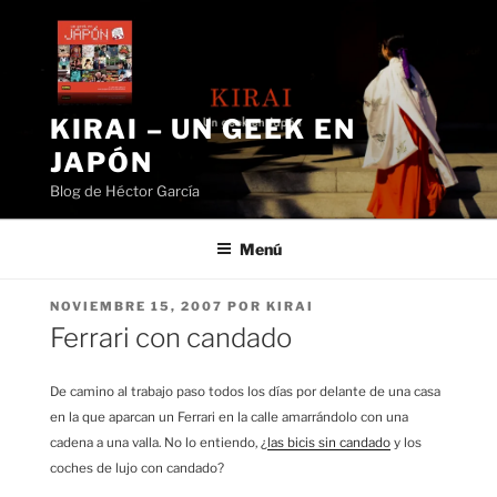
Saltar
al
contenido
KIRAI – UN GEEK EN
JAPÓN
Blog de Héctor García
Menú
PUBLICADO
NOVIEMBRE 15, 2007
POR
KIRAI
EL
Ferrari con candado
De camino al trabajo paso todos los días por delante de una casa
en la que aparcan un Ferrari en la calle amarrándolo con una
cadena a una valla.
No lo entiendo, ¿
las bicis sin candado
y los
coches de lujo con candado?