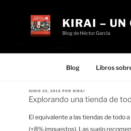
Saltar
al
contenido
KIRAI – UN
Blog de Héctor García
Blog
Libros sobr
PUBLICADO
JUNIO 22, 2015
POR
KIRAI
EL
Explorando una tienda de to
El equivalente a las tiendas de todo 
(+8% impuestos). Las suelo recomen