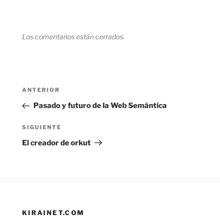
Los comentarios están cerrados.
Navegación
Entrada
ANTERIOR
de
anterior:
Pasado y futuro de la Web Semántica
entradas
Siguiente
SIGUIENTE
entrada
El creador de orkut
KIRAINET.COM