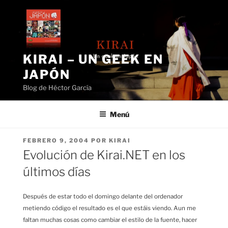
Saltar
al
contenido
KIRAI – UN GEEK EN
JAPÓN
Blog de Héctor García
Menú
PUBLICADO
FEBRERO 9, 2004
POR
KIRAI
EL
Evolución de Kirai.NET en los
últimos días
Después de estar todo el domingo delante del ordenador
metiendo código el resultado es el que estáis viendo. Aun me
faltan muchas cosas como cambiar el estilo de la fuente, hacer