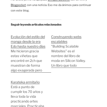
Blogpocket
con una noticia. Eso me da ánimos para continuar
con este blog.
Seguir leyendo artículos relacionados
Evolución del estilo del
Construyendo webs
manga desde la era
escalables
Edo hasta nuestro días
"Building Scalable
Me hicieron gracia
Websites" es el
estas viñetas que
nombre del libro de
encontré en 2ch que
moda en Silicon Valley.
muestran de forma
Un libro que todo
algo exagerada pero
desarrollador web
también bastante
debería tener en la
acertada el estilo de
mesa de trabajo y que
Karateka ermitaño
dibujo de manga desde
servirá para que tu
Está a punto de
la era Edo (Última
proyecto "web2.0" no
cumplir los 70 años y
viñeta) hasta nuestros
se venga abajo por
lleva toda la vida
días (Primera viñeta).
tener demasiado éxito.
practicando artes
La viñeta de la era Edo
Si algo he aprendido
marciales. Practicaba