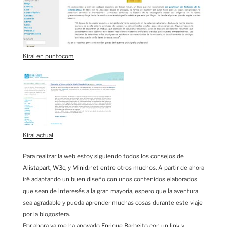
Kirai en puntocom
Kirai actual
Para realizar la web estoy siguiendo todos los consejos de
Alistapart
,
W3c
, y
Minid.net
entre otros muchos. A partir de ahora
iré adaptando un buen diseño con unos contenidos elaborados
que sean de interesés a la gran mayoría, espero que la aventura
sea agradable y pueda aprender muchas cosas durante este viaje
por la blogosfera.
Por ahora ya me ha apoyado
Enrique Barbeito
con un link y