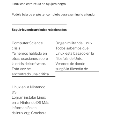
Linux con estructura de agujero negro.
Podéis bajaros el
póster completo
para examinarlo a fondo.
Seguir leyendo artículos relacionados
Computer Science
Origen militar de Linux
crisis
Todos sabemos que
Ya hemos hablado en
Linux está basado en la
otras ocasiones sobre
filosfoía de Unix.
la crisis del software.
Veamos de donde
Esta vez he
surgió la filosofía de
encontrado una crítica
Unix: A mediados de
feroz a la situación
los 60 comenzó a
actual de la industria
crearse el concepto de
Linux en la Nintendo
del software y la
tiempo compartido, o
DS
ciencia de la
sistemas multiusario
Logran instalar Linux
informática en general
en el MIT con el
en la Nintendo DS Más
(Computer science). En
proyecto CTSS
información en
este artículo se
empleando un
dslinux.org. Gracias a
comenta que estamos
mainframe 7094. Este