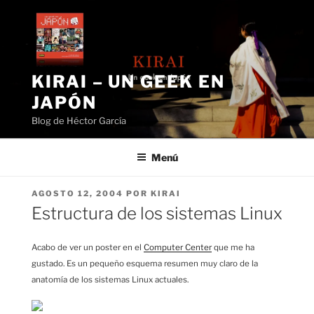
Saltar
al
contenido
KIRAI – UN GEEK EN
JAPÓN
Blog de Héctor García
Menú
PUBLICADO
AGOSTO 12, 2004
POR
KIRAI
EL
Estructura de los sistemas Linux
Acabo de ver un poster en el
Computer Center
que me ha
gustado. Es un pequeño esquema resumen muy claro de la
anatomía de los sistemas Linux actuales.