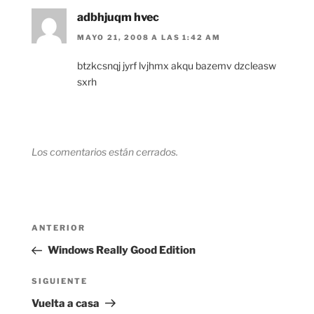
adbhjuqm hvec
MAYO 21, 2008 A LAS 1:42 AM
btzkcsnqj jyrf lvjhmx akqu bazemv dzcleasw
sxrh
Los comentarios están cerrados.
Navegación
Entrada
ANTERIOR
de
anterior:
Windows Really Good Edition
entradas
Siguiente
SIGUIENTE
entrada
Vuelta a casa