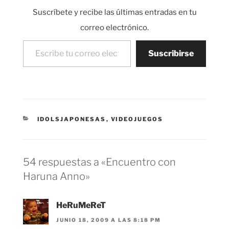
alguna tecnología
Suscríbete y recibe las últimas entradas en tu
similar a la que utiliza
Hitachi en algunos de
correo electrónico.
sus móviles con…
Escribe tu correo electrónico…
Suscribirse
CATEGORÍAS
IDOLSJAPONESAS
,
VIDEOJUEGOS
54 respuestas a «Encuentro con
Haruna Anno»
HeRuMeReT
JUNIO 18, 2009 A LAS 8:18 PM