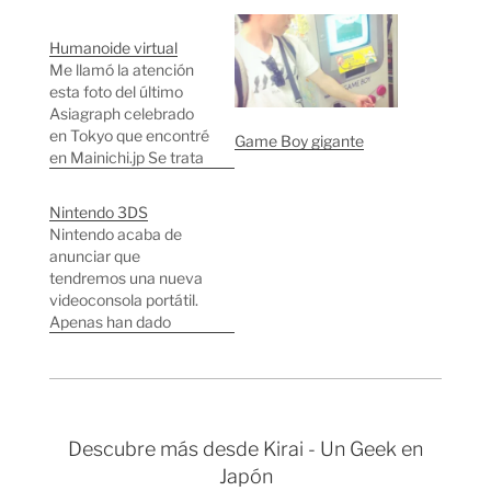
Humanoide virtual
Me llamó la atención
esta foto del último
Asiagraph celebrado
en Tokyo que encontré
Game Boy gigante
en Mainichi.jp Se trata
de un sistema
desarrollado por NTT
Nintendo 3DS
Docomo, en el
Nintendo acaba de
utilizando unas gafas
anunciar que
especiales puedes ver
tendremos una nueva
gráficos generados por
videoconsola portátil.
ordenador
Apenas han dado
"mezclados" con la
información en la nota
realidad. Por ahora han
de prensa oficial pero
logrado que si miras un
se puede adivinar que
maniquí…
será ¡una especie de
Nintendo DS con
Descubre más desde Kirai - Un Geek en
pantalla 3D!
Japón
Seguramente utilicen