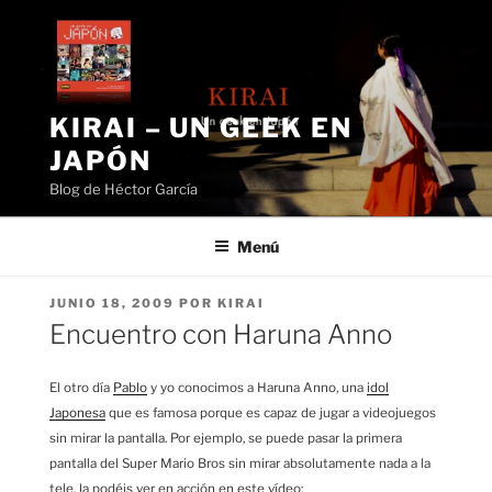
Saltar
al
contenido
KIRAI – UN GEEK EN
JAPÓN
Blog de Héctor García
Menú
PUBLICADO
JUNIO 18, 2009
POR
KIRAI
EL
Encuentro con Haruna Anno
El otro día
Pablo
y yo conocimos a Haruna Anno, una
idol
Japonesa
que es famosa porque es capaz de jugar a videojuegos
sin mirar la pantalla. Por ejemplo, se puede pasar la primera
pantalla del Super Mario Bros sin mirar absolutamente nada a la
tele, la podéis ver en acción en este vídeo: