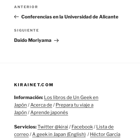
Navegación
Entrada
ANTERIOR
de
anterior:
Conferencias en la Universidad de Alicante
entradas
Siguiente
SIGUIENTE
entrada
Daido Moriyama
KIRAINET.COM
Información:
Los libros de Un Geek en
Japón
/
Acerca de
/
Prepara tu viaje a
Japón
/
Aprende japonés
Servicios:
Twitter @kirai
/
Facebook
/
Lista de
correo
/
A geek in Japan (English)
/
Héctor García