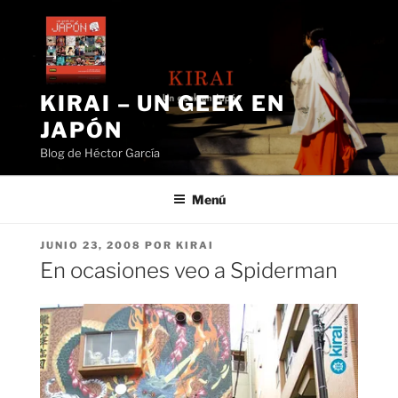
Saltar
al
contenido
KIRAI – UN GEEK EN
JAPÓN
Blog de Héctor García
Menú
PUBLICADO
JUNIO 23, 2008
POR
KIRAI
EL
En ocasiones veo a Spiderman