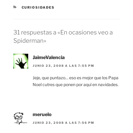
CATEGORÍAS
CURIOSIDADES
31 respuestas a «En ocasiones veo a
Spiderman»
JaimeValencia
JUNIO 23, 2008 A LAS 7:55 PM
Jeje, que puntazo… eso es mejor que los Papa
Noel cutres que ponen por aquí en navidades.
meruelo
JUNIO 23, 2008 A LAS 7:56 PM