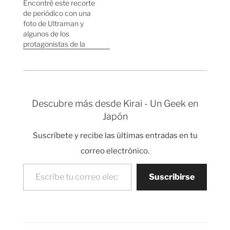
Encontré este recorte
de periódico con una
foto de Ultraman y
algunos de los
protagonistas de la
película Ultraman
Mebius & Ultraman
Brothers pidiendo a los
dioses que la película
sea un éxito. Me
Descubre más desde Kirai - Un Geek en
pareció curioso porque
Japón
me pregunto si
dejarían, sería
Suscríbete y recibe las últimas entradas en tu
respetuoso, se vería
con buenos ojos que
correo electrónico.
Spiderman/Batman…
Escribe tu correo electrónico…
Suscribirse