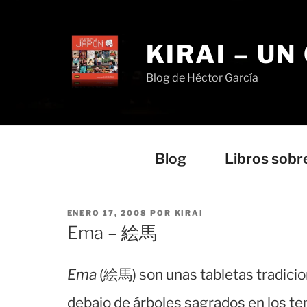
Saltar
al
contenido
KIRAI – UN
Blog de Héctor García
Blog
Libros sobr
PUBLICADO
ENERO 17, 2008
POR
KIRAI
EL
Ema – 絵馬
Ema
(絵馬) son unas tabletas tradicio
debajo de árboles sagrados en los t