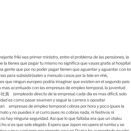
te friki sea primer ministro, entre el problema de las pensiones, la
la tienes que pagar tu mismo no significa que vayas gratis al hospital
 gente que por no poder pagar tienen que aguantar y aguantar con lo
as para subsistir(salen a menudo casos por la tele en nhk,
es que ningun europeo podria imaginar que existen en el segundo pais
ia mas acentuado con las empresas de empleo temporal, la juventud
会社員 (empleado directo de la empresa) cada dia es mas dificil, solo
sidad es como pasar examen y seguir la carrera o opositar
uedan empresas de empleo temporal cobras por hora y poco (pues la
alo y no puedes ir al curro pues no cobras nada, ni festivos ni
no hay ninguna seguridad. Asi que lo que faltaba era que un otaku
ho si es que sale elegido. Espero que Japon recupere el rumbo y se
 rico y muy cool pero por ejemplo aqui en Osaka ha aumentado mucho