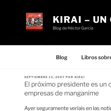
Saltar
al
contenido
KIRAI – UN
Blog de Héctor García
Blog
Libros sobr
PUBLICADO
SEPTIEMBRE 13, 2007
POR
KIRAI
EL
El próximo presidente es un o
empresas de manganime
Ayer seguramente veríais en las noti