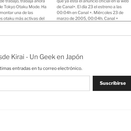
e trabajo, trabaja ahora
que ya está el anuncio oficial en la web
e Tokyo Otaku Mode. Ha
de Canal+. El día 23 el estreno a las
montar una de las
00:04h en Canal +. Miércoles 23 de
 otaku más activas del
marzo de 2005, 00:04h. Canal +
demás de publicar
Miércoles 23 de marzo de 2005,
otaku en la facebook page
00:34h. Canal + ...30 Sábado 26…
n ya más de 10 millones de
 empezando a crear…
de Kirai - Un Geek en Japón
ltimas entradas en tu correo electrónico.
Suscribirse