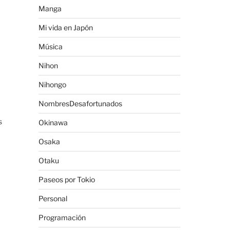
Manga
Mi vida en Japón
Música
Nihon
Nihongo
NombresDesafortunados
s
Okinawa
Osaka
Otaku
Paseos por Tokio
Personal
Programación