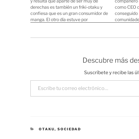
y resulta que aparte de ser muy de
compañero d
derechas es también un friki-otaku y
como CEO d
confiesa que es un gran consumidor de
conseguido 
manga. El otro día estuve por
comunidades
Akihabara, la meca de los frikis y
momento. A
otakus de todo el mundo y me encontré
contenidos 
con…
donde tiene
likes están
Descubre más des
Suscríbete y recibe las ú
Escribe tu correo electrónico…
CATEGORÍAS
OTAKU
,
SOCIEDAD