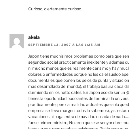
Curioso, ciertamente curioso…
akela
SEPTIEMBRE 13, 2007 A LAS 1:25 AM
Japon tiene muchisimos problemas como para que semejan
seguridad social practicamente inexitente y ademas que 
ni mucho menos que es realmente carisimo y hay mucha
dolores o enfermedades porque no les da el sueldo apen
documentales que ponen los pelos de punta y situacion
mas desarrollado del mundo), el trabajo basura cada d
durmiendo en los netto cafes. En Japon eso de ser un 
tienes la oportunidad poco antes de terminar la univer
practicamente, pero la realidad actual es que solo q
empresa se lleva margen todos lo sabemos), y si estas m
vacaciones ni paga extra de navidad ni nada de nada…..
fuese primer ministro, No creo que ese senyor dure muc
haga un pais mas estable socialmente. Tokio sera muy