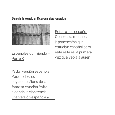
Seguir leyendo artículos relacionados
Estudiando español
Conozco a muchos
japoneses/as que
estudian español pero
esta esta es la primera
Españoles durmiendo –
vez que veo a alguien
Parte 3
que no conozco
estudiando español. Lo
Yatta! versión española
normal es ver a gente
Para todos los
estudiando inglés,
seguidores/fans de la
coreano o chino.
famosa canción Yatta!
Somos el segundo
a continuación tenéis
idioma del mundo y
una versión española y
creo que cada vez
también una versión
tenemos más fuerza a
sueca.
nivel…