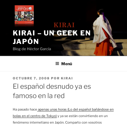
Saltar
al
contenido
KIRAI – UN GEEK EN
JAPÓN
Blog de Héctor García
Menú
PUBLICADO
OCTUBRE 7, 2008
POR
KIRAI
EL
El español desnudo ya es
famoso en la red
Ha pasado hace
apenas unas horas (Lo del español bañándose en
bolas en el centro de Tokyo)
y ya se están convirtiendo en un
fenómeno internetiano en Japón. Comparto con vosotros