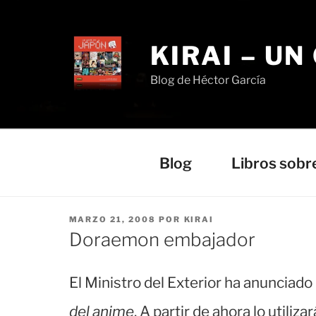
Saltar
al
contenido
KIRAI – UN
Blog de Héctor García
Blog
Libros sobr
PUBLICADO
MARZO 21, 2008
POR
KIRAI
EL
Doraemon embajador
El Ministro del Exterior ha anunciad
del anime
. A partir de ahora lo util