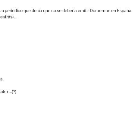
un periódico que decía que no se debería emitir Doraemon en España
uestras»…
a.
Goku …(?)