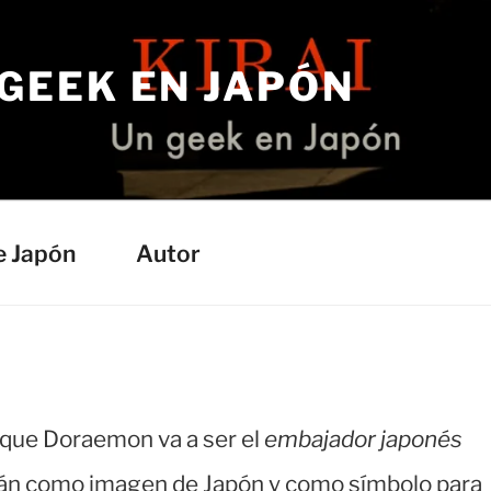
 GEEK EN JAPÓN
e Japón
Autor
o que Doraemon va a ser el
embajador japonés
izarán como imagen de Japón y como símbolo para