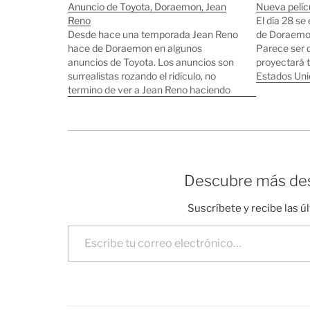
Anuncio de Toyota, Doraemon, Jean
Nueva pelíc
Reno
El día 28 se
Desde hace una temporada Jean Reno
de Doraemon
hace de Doraemon en algunos
Parece ser q
anuncios de Toyota. Los anuncios son
proyectará 
surrealistas rozando el ridículo, no
Estados Uni
termino de ver a Jean Reno haciendo
encanta Dor
de Doraemon... En este también sale
leyendo el m
una de las chicas de AKB48, Atsuko
entretenido,
Maeda. Anotaciones sobre Doraemon
Inventos de Doraemon que…
Descubre más des
Suscríbete y recibe las ú
Escribe tu correo electrónico…