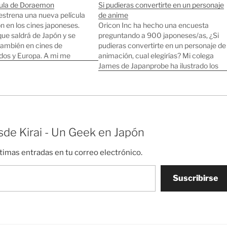
ula de Doraemon
Si pudieras convertirte en un personaje
 estrena una nueva película
de anime
 en los cines japoneses.
Oricon Inc ha hecho una encuesta
ue saldrá de Japón y se
preguntando a 900 japoneses/as, ¿Si
también en cines de
pudieras convertirte en un personaje de
dos y Europa. A mi me
animación, cual elegirías? Mi colega
aemon, sobre todo disfruto
James de Japanprobe ha ilustrado los
anga original, es
resultados utilizando imágenes de los
 ayuda a llevar la mente…
personajes de animación más
populares. Los dos protagonistas más
elegidos fueron Doraemon y Goku. Yo
creo que…
de Kirai - Un Geek en Japón
ltimas entradas en tu correo electrónico.
Suscribirse