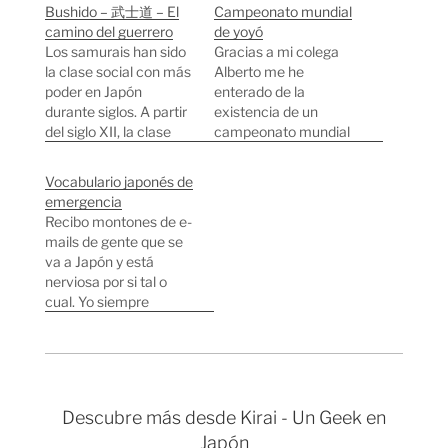
Bushido – 武士道 – El
Campeonato mundial
camino del guerrero
de yoyó
Los samurais han sido
Gracias a mi colega
la clase social con más
Alberto me he
poder en Japón
enterado de la
durante siglos. A partir
existencia de un
del siglo XII, la clase
campeonato mundial
guerrera conocida en
de yoyó. No os perdáis
japonés como "bushi"
este video que
Vocabulario japonés de
o "samurai"
muestra a uno de los
emergencia
empezaron a tener
mejores en acción. He
Recibo montones de e-
poder dentro de la
estado mirando los
mails de gente que se
estructura social e
resultados de los
va a Japón y está
incluso poder político.
últimos años y el 99%
nerviosa por si tal o
Los samurais seguían
de los participantes
cual. Yo siempre
una forma de vida,
son Estado Unidenses
respondo que en Japón
una…
o…
HAY DE TODO, el único
problema con el que os
váis a encontrar es el
idioma Japonés. ¡Que
Descubre más desde Kirai - Un Geek en
NO, que los japoneses
Japón
no saben inglés!…