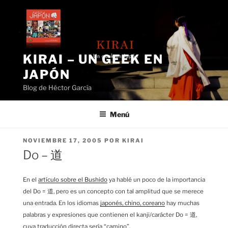
Saltar
al
contenido
KIRAI – UN GEEK EN
JAPÓN
Blog de Héctor García
Menú
PUBLICADO
NOVIEMBRE 17, 2005
POR
KIRAI
EL
Do – 道
En el
artículo sobre el Bushido
ya hablé un poco de la importancia
del Do = 道, pero es un concepto con tal amplitud que se merece
una entrada. En los idiomas
japonés, chino, coreano
hay muchas
palabras y expresiones que contienen el kanji/carácter Do = 道,
cuya traducción directa sería “camino”.