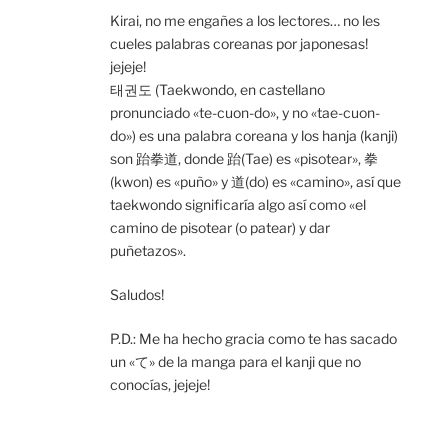
Kirai, no me engañes a los lectores… no les
cueles palabras coreanas por japonesas!
jejeje!
태권도 (Taekwondo, en castellano
pronunciado «te-cuon-do», y no «tae-cuon-
do») es una palabra coreana y los hanja (kanji)
son 跆拳道, donde 跆(Tae) es «pisotear», 拳
(kwon) es «puño» y 道(do) es «camino», así que
taekwondo significaría algo así como «el
camino de pisotear (o patear) y dar
puñetazos».
Saludos!
P.D.: Me ha hecho gracia como te has sacado
un «て» de la manga para el kanji que no
conocías, jejeje!