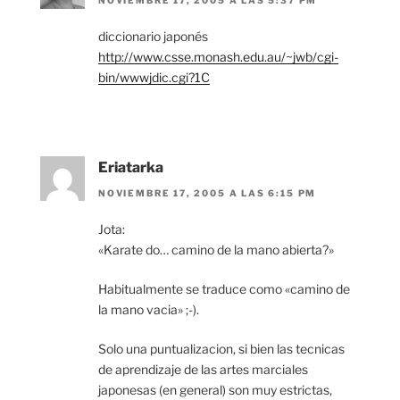
NOVIEMBRE 17, 2005 A LAS 5:37 PM
diccionario japonés
http://www.csse.monash.edu.au/~jwb/cgi-
bin/wwwjdic.cgi?1C
Eriatarka
NOVIEMBRE 17, 2005 A LAS 6:15 PM
Jota:
«Karate do… camino de la mano abierta?»
Habitualmente se traduce como «camino de
la mano vacia» ;-).
Solo una puntualizacion, si bien las tecnicas
de aprendizaje de las artes marciales
japonesas (en general) son muy estrictas,