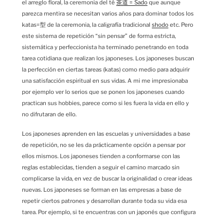
el arreglo floral, la ceremonia del té
茶道 = Sado
que aunque
parezca mentira se necesitan varios años para dominar todos los
katas=型 de la ceremonia, la caligrafía tradicional
shodo
etc. Pero
este sistema de repetición “sin pensar” de forma estricta,
sistemática y perfeccionista ha terminado penetrando en toda
tarea cotidiana que realizan los japoneses. Los japoneses buscan
la perfección en ciertas tareas (katas) como medio para adquirir
una satisfacción espiritual en sus vidas. A mi me impresionaba
por ejemplo ver lo serios que se ponen los japoneses cuando
practican sus hobbies, parece como si les fuera la vida en ello y
no difrutaran de ello.
Los japoneses aprenden en las escuelas y universidades a base
de repetición, no se les da prácticamente opción a pensar por
ellos mismos. Los japoneses tienden a conformarse con las
reglas establecidas, tienden a seguir el camino marcado sin
complicarse la vida, en vez de buscar la originalidad o crear ideas
nuevas. Los japoneses se forman en las empresas a base de
repetir ciertos patrones y desarrollan durante toda su vida esa
tarea. Por ejemplo, si te encuentras con un japonés que configura