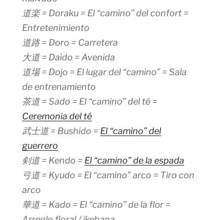
道楽 = Doraku = El “camino” del confort =
Entretenimiento
道路 = Doro = Carretera
大道 = Daido = Avenida
道場 = Dojo = El lugar del “camino” = Sala
de entrenamiento
茶道 = Sado = El “camino” del té =
Ceremonia del té
武士道 = Bushido =
El “camino” del
guerrero
剣道 = Kendo =
El “camino” de la espada
弓道 = Kyudo = El “camino” arco = Tiro con
arco
華道 = Kado = El “camino” de la flor =
Arreglo floral / ikebana