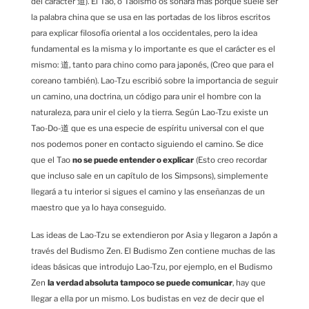
del carácter 道). El Tao, o Taoismo os sonará más porque suele ser
la palabra china que se usa en las portadas de los libros escritos
para explicar filosofía oriental a los occidentales, pero la idea
fundamental es la misma y lo importante es que el carácter es el
mismo: 道, tanto para chino como para japonés, (Creo que para el
coreano también). Lao-Tzu escribió sobre la importancia de seguir
un camino, una doctrina, un código para unir el hombre con la
naturaleza, para unir el cielo y la tierra. Según Lao-Tzu existe un
Tao-Do-道 que es una especie de espíritu universal con el que
nos podemos poner en contacto siguiendo el camino. Se dice
que el Tao
no se puede entender o explicar
(Esto creo recordar
que incluso sale en un capítulo de los Simpsons), simplemente
llegará a tu interior si sigues el camino y las enseñanzas de un
maestro que ya lo haya conseguido.
Las ideas de Lao-Tzu se extendieron por Asia y llegaron a Japón a
través del Budismo Zen. El Budismo Zen contiene muchas de las
ideas básicas que introdujo Lao-Tzu, por ejemplo, en el Budismo
Zen
la verdad absoluta tampoco se puede comunicar
, hay que
llegar a ella por un mismo. Los budistas en vez de decir que el