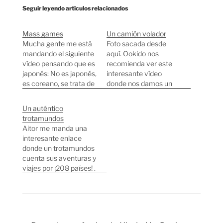
Seguir leyendo artículos relacionados
Mass games
Un camión volador
Mucha gente me está
Foto sacada desde
mandando el siguiente
aquí. Ookido nos
vídeo pensando que es
recomienda ver este
japonés: No es japonés,
interesante vídeo
es coreano, se trata de
donde nos damos un
un video que muestra
paseo por estas
el entrenamiento por el
autopistas. Al principio
Un auténtico
que tienen que pasar
se puede ver como un
trotamundos
los nuevos empleados
monorail por encima
Aitor me manda una
de Samsung. Parece
de la autopista
interesante enlace
ser que los coreanos
elevada. Otras
donde un trotamundos
son bastante buenos
anotaciones sobre
cuenta sus aventuras y
haciendo este tipo de
autopistas japonesas:
viajes por ¡208 países! .
actuaciones…
Paisaje cyberpunk
Bernard Cloutier
Autopistas elevadas en
trabajó de ingeniero
Tokyo Autopistas
petrolífero y cuando se
elevadas en Osaka
jubiló comenzó a
Autopistas elevadas…
dedicarse a viajar a lo