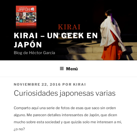
Saltar
al
contenido
KIRAI – UN GEEK EN
JAPÓN
Blog de Héctor García
Menú
PUBLICADO
NOVIEMBRE 22, 2016
POR
KIRAI
EL
Curiosidades japonesas varias
Comparto aquí una serie de fotos de esas que saco sin orden
alguno. Me parecen detalles interesantes de Japón, que dicen
mucho sobre esta sociedad y que quizás solo me interesen a mi,
¿o no?