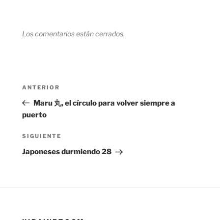
Los comentarios están cerrados.
Navegación
Entrada
ANTERIOR
de
anterior:
Maru 丸, el círculo para volver siempre a
entradas
puerto
Siguiente
SIGUIENTE
entrada
Japoneses durmiendo 28