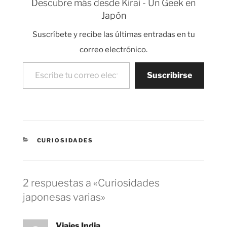
Descubre más desde Kirai - Un Geek en
bestia. La web está
Japón
curradísima, con fotos
y comentarios de cada
Suscríbete y recibe las últimas entradas en tu
país, una de las…
correo electrónico.
Escribe tu correo electrónico…
Suscribirse
CATEGORÍAS
CURIOSIDADES
2 respuestas a «Curiosidades
japonesas varias»
Viajes India