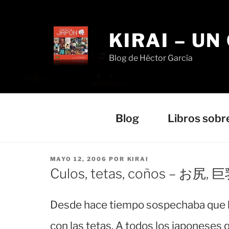
Saltar
al
contenido
KIRAI – UN
Blog de Héctor García
Blog
Libros sobr
PUBLICADO
MAYO 12, 2006
POR
KIRAI
EL
Culos, tetas, coños – お尻,
Desde hace tiempo sospechaba que 
con las tetas. A todos los japoneses 