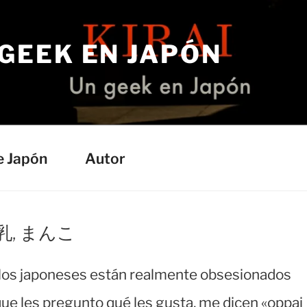
 GEEK EN JAPÓN
e Japón
Autor
 巨乳, まんこ
los japoneses están realmente obsesionados
que les pregunto qué les gusta, me dicen «oppai