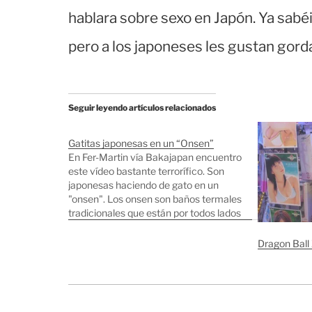
hablara sobre sexo en Japón. Ya sabéi
pero a los japoneses les gustan gord
Seguir leyendo artículos relacionados
Gatitas japonesas en un “Onsen”
En Fer-Martin vía Bakajapan encuentro
este vídeo bastante terrorífico. Son
japonesas haciendo de gato en un
"onsen". Los onsen son baños termales
tradicionales que están por todos lados
y los japoneses siempre aprovechan
cualquier excusa para irse un fin de
Dragon Ball 
semana a relajarse en uno de ellos. Son
algo así…