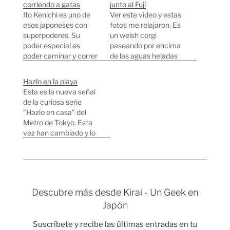
corriendo a gatas
junto al Fuji
Ito Kenichi es uno de
Ver este vídeo y estas
esos japoneses con
fotos me relajaron. Es
superpoderes. Su
un welsh corgi
poder especial es
paseando por encima
poder caminar y correr
de las aguas heladas
a gatas con agilidad.
del lago Yamanaka
De hecho es el más
junto al Monte Fuji
Hazlo en la playa
rápido del mundo
hace unas semanas.
Esta es la nueva señal
corriendo a cuatro
¡Dan ganas de ponerse
de la curiosa serie
patas, posee el récord
a correr o a patinar
"Hazlo en casa" del
guiness que lo
junto al perrito! Fuente:
Metro de Tokyo. Esta
consiguió corriendo
Siro Wan.
vez han cambiado y lo
100 metros en 18,58
han adaptado para el
segundos. ¿Alguien
verano, el nuevo
con ganas de…
eslogan dice: "Hazlo en
la playa". El mensaje
está dirigido a la gente
Descubre más desde Kirai - Un Geek en
que corre para poder
Japón
entrar en el metro…
Suscríbete y recibe las últimas entradas en tu