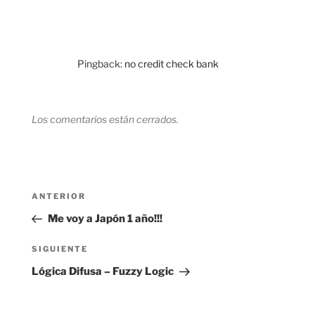
Pingback:
no credit check bank
Los comentarios están cerrados.
Navegación
Entrada
ANTERIOR
de
anterior:
Me voy a Japón 1 año!!!
entradas
Siguiente
SIGUIENTE
entrada
Lógica Difusa – Fuzzy Logic