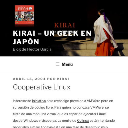
Saltar
al
contenido
KIRAI – UN GEEK EN
JAPÓN
Blog de Héctor García
Menú
PUBLICADO
ABRIL 15, 2004
POR
KIRAI
EL
Cooperative Linux
Interesante
iniciativa
para crear algo parecido a VMWare pero en
su versión de código libre. Para quien no conozca VMWare, se
trata de una máquina virtual que es capaz de ejecutar Linux
desde Windows y viceversa. La gente de
Colinux
está intentando
hacer algo similar, todavía está en una fase de desarrollo muy