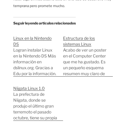
temprana pero promete mucho.
Seguir leyendo artículos relacionados
Linux en la Nintendo
Estructura de los
DS
sistemas Linux
Logran instalar Linux
Acabo de ver un poster
en la Nintendo DS Más
en el Computer Center
información en
que me ha gustado. Es
dslinux.org. Gracias a
un pequeño esquema
Edu por la información.
resumen muy claro de
la anatomía de los
sistemas Linux
Niigata Linux 1.0
actuales. Linux con
La prefectura de
estructura de agujero
Niigata, donde se
negro. Podéis bajaros
produjo el último gran
el póster completo
terremoto el pasado
para examinarlo a
octubre, tiene su propia
fondo.
distribución Linux en
japonés.