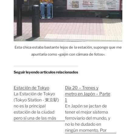
Esta chica estaba bastante lejos de la estación, supongo que me
apuntaría como «gaijin con cámara de fotos».
Seguir leyendo artículos relacionados
Estación de Tokyo
Día 20 – Trenes y
La Estación de Tokyo
metro en Japón – Parte
(Tokyo Station - 東京駅)
1
no es la principal
En Japón se jactan de
estación de la ciudad
tener el mejor sistema
pero sí una de las más
ferroviario del mundo, y
grandes. Por ella pasan
no lo he dudado en
unos 4.500 trenes al
ningún momento. Por