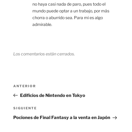
no haya casi nada de paro, pues todo el
mundo puede optar a un trabajo, por más
chorra o aburrido sea. Para mi es algo
admirable.
Los comentarios están cerrados.
Navegación
Entrada
ANTERIOR
de
anterior:
Edificios de Nintendo en Tokyo
entradas
Siguiente
SIGUIENTE
entrada
Pociones de Final Fantasy a la venta en Japón