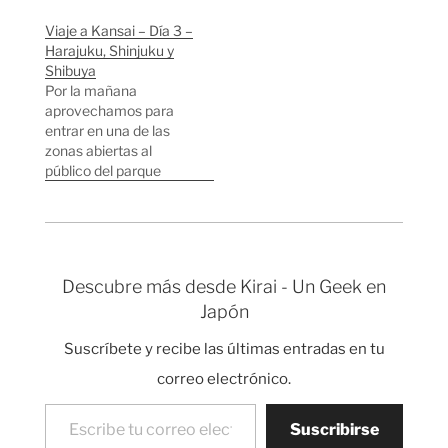
día y es la terminal de
mi estación que es
la mayoría de las líneas
bastante secundaria,
Viaje a Kansai – Día 3 –
del tren bala
hay 8 andenes de tren
Harajuku, Shinjuku y
(Shinkansen). Lo más
y 2 andenes de metro.
Shibuya
interesante es que…
Pasa el metro cada
Por la mañana
tres minutos y trenes
aprovechamos para
cada minuto. Y os
entrar en una de las
estoy…
zonas abiertas al
público del parque
imperial donde vive el
emperador Akihito. La
verdad es que no tiene
mucho interés, hay
muchas flores y
Descubre más desde Kirai - Un Geek en
fotógrafos japoneses
Japón
entusiasmados
sacando fotos.
Suscríbete y recibe las últimas entradas en tu
Japoneses sacando
fotos como locos a una
correo electrónico.
zona de Bambú. A…
Escribe tu correo electrónico…
Suscribirse