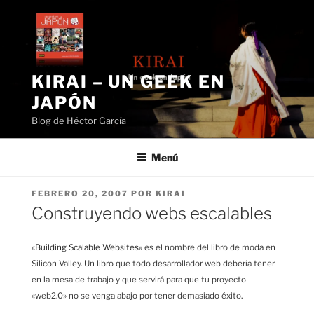
Saltar
al
contenido
KIRAI – UN GEEK EN
JAPÓN
Blog de Héctor García
Menú
PUBLICADO
FEBRERO 20, 2007
POR
KIRAI
EL
Construyendo webs escalables
«Building Scalable Websites»
es el nombre del libro de moda en
Silicon Valley. Un libro que todo desarrollador web debería tener
en la mesa de trabajo y que servirá para que tu proyecto
«web2.0» no se venga abajo por tener demasiado éxito.