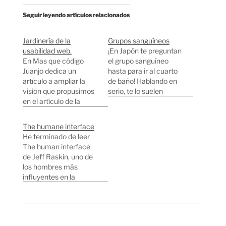
Seguir leyendo artículos relacionados
Jardinería de la
Grupos sanguíneos
usabilidad web.
¡En Japón te preguntan
En Mas que código
el grupo sanguíneo
Juanjo dedica un
hasta para ir al cuarto
artículo a ampliar la
de baño! Hablando en
visión que propusimos
serio, te lo suelen
en el artículo de la
preguntar en los
programación como
formularios de registro
jardinería aplicándola al
en páginas web,
The humane interface
desarrollo web. Yo
cuando te registras en
He terminado de leer
extraigo de sus
cualquier asociación,
The human interface
palabras que no
cuando entras a
de Jeff Raskin, uno de
tenemos los métodos
trabajar en una
los hombres más
automáticos para
empresa, cuando
influyentes en la
crear la estructura
conoces a alguien te
historia de la
interna, ni tampoco
pregunta el tipo…
informática. Los
para la presentación y
capítulos que más me
usabilidad. Por…
han gustado han sido