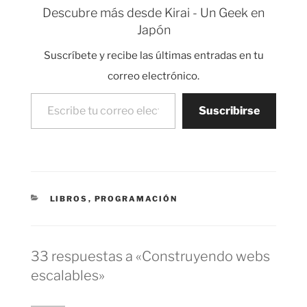
los primeros donde
Descubre más desde Kirai - Un Geek en
explica algunos de los
Japón
aspectos del
funcionamiento de la
Suscríbete y recibe las últimas entradas en tu
mente consciente y la
mente subconsciente.
correo electrónico.
Usando…
Escribe tu correo electrónico…
Suscribirse
CATEGORÍAS
LIBROS
,
PROGRAMACIÓN
33 respuestas a «Construyendo webs
escalables»