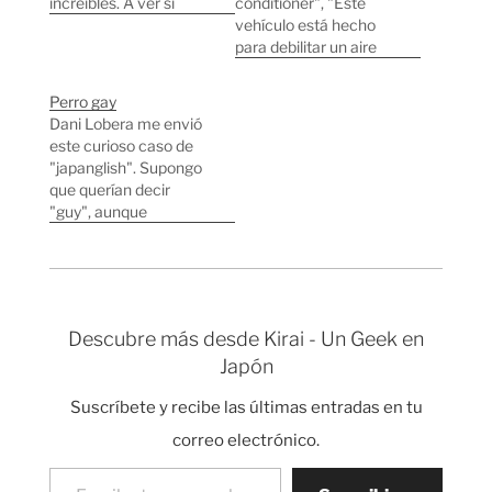
increíbles. A ver si
conditioner", "Este
alguien descifra lo que
vehículo está hecho
quieren decir aquí.
para debilitar un aire
Otros ejemplos de
acondicionado" es la
Japanglish: Watchi
traducción que han
Perro gay
your step Fuculty
puesto dentro del
Dani Lobera me envió
Ensalada de Japanglish
vagón de un tren
este curioso caso de
japonés al mensaje "こ
"japanglish". Supongo
の車両は冷房を弱めに
que querían decir
しております". Una
"guy", aunque
traducción más
tampoco termino de
apropiada para este
entender los puntos
mensaje sería "En este
antes y después de
vagón el aire
"gay". Parece que el
acondicionado no
que no tiene ni idea soy
está…
Descubre más desde Kirai - Un Geek en
yo, comentario de
Japón
Jacobo: la palabra gay
es aún muy usada, sin
Suscríbete y recibe las últimas entradas en tu
referirse a los…
correo electrónico.
Escribe tu correo electrónico…