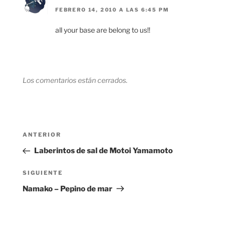
FEBRERO 14, 2010 A LAS 6:45 PM
all your base are belong to us!!
Los comentarios están cerrados.
Navegación
Entrada
ANTERIOR
de
anterior:
Laberintos de sal de Motoi Yamamoto
entradas
Siguiente
SIGUIENTE
entrada
Namako – Pepino de mar