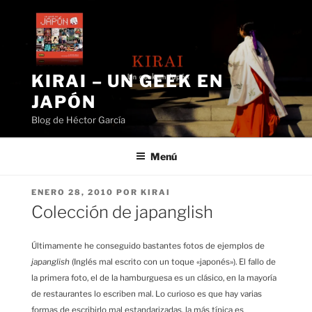
Saltar
al
contenido
KIRAI – UN GEEK EN
JAPÓN
Blog de Héctor García
Menú
PUBLICADO
ENERO 28, 2010
POR
KIRAI
EL
Colección de japanglish
Últimamente he conseguido bastantes fotos de ejemplos de
japanglish
(Inglés mal escrito con un toque «japonés»). El fallo de
la primera foto, el de la hamburguesa es un clásico, en la mayoría
de restaurantes lo escriben mal. Lo curioso es que hay varias
formas de escribirlo mal estandarizadas, la más típica es