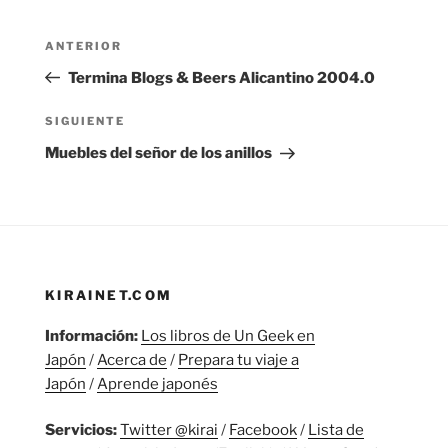
Navegación
Entrada
ANTERIOR
de
anterior:
Termina Blogs & Beers Alicantino 2004.0
entradas
Siguiente
SIGUIENTE
entrada
Muebles del señor de los anillos
KIRAINET.COM
Información:
Los libros de Un Geek en
Japón
/
Acerca de
/
Prepara tu viaje a
Japón
/
Aprende japonés
Servicios:
Twitter @kirai
/
Facebook
/
Lista de