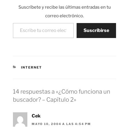
ver el último paso de
Suscríbete y recibe las últimas entradas en tu
funcionamiento de un
buscador, no por ello
correo electrónico.
menos importante.
Escribe tu correo electrónico…
Se…
Suscribirse
CATEGORÍAS
INTERNET
14 respuestas a «¿Cómo funciona un
buscador? – Capítulo 2»
Cek
MAYO 10, 2004 A LAS 4:54 PM