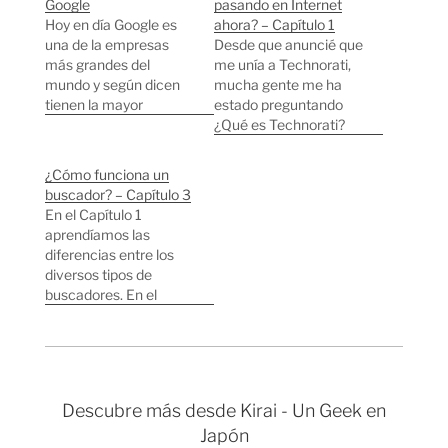
Google
pasando en Internet
Hoy en día Google es
ahora? – Capítulo 1
una de la empresas
Desde que anuncié que
más grandes del
me unía a Technorati,
mundo y según dicen
mucha gente me ha
tienen la mayor
estado preguntando
colección de
¿Qué es Technorati?
servidores y discos
¿Cómo se usa
duros en
Technorati? La primera
¿Cómo funciona un
funcionamiento del
pregunta la puedo
buscador? – Capítulo 3
mundo. Hace tan solo
contestar
En el Capítulo 1
6 años Google
correctamente pero la
aprendíamos las
funcionaba con tan
segunda la verdad es
diferencias entre los
solo 10 CPUs y 366Gb
que aunque esté
diversos tipos de
de almacenamiento.
trabajando en
buscadores. En el
Google funcionaba con
Technorati quizás no
Capítulo 2
esto hace…
sea la persona más
aprendíamos como se
adecuada para
pueden buscar cosas
explicarlo, al…
de forma muy rápida
cuando tenemos
Descubre más desde Kirai - Un Geek en
mucha información. En
Japón
este capítulo vamos