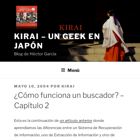
Saltar
al
contenido
KIRAI – UN GEEK EN
JAPÓN
Blog de Héctor García
Menú
PUBLICADO
MAYO 10, 2004
POR
KIRAI
EL
¿Cómo funciona un buscador? –
Capítulo 2
Esta es la continuación de
un artículo anterior
donde
aprendíamos las diferencias entre un Sistema de Recuperación
de información, uno de Extracción de Información y otro de