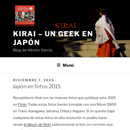
Saltar
al
contenido
KIRAI – UN GEEK EN
JAPÓN
Blog de Héctor García
Menú
PUBLICADO
DICIEMBRE 7, 2015
EL
Japón en fotos 2015
Recopilatorio final con las mejores fotos que publiqué este 2015
en
Flickr
. Todas estas fotos fueron tomadas con una Nikon D800
en Tokio, Kanagawa, Saitama, Chiba y Nagano. Si os queréis bajar
cualquiera de estas fotos en alta resolución lo podéis hacer
desde
el álbum de flickr
seleccionando la foto en concreto que