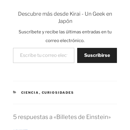
una novela bastante
larga cuya acción
Descubre más desde Kirai - Un Geek en
transcurre en la zona
Japón
oeste de Tokyo cerca
de donde yo vivo. Hay
Suscríbete y recibe las últimas entradas en tu
incluso un párrafo en…
correo electrónico.
Escribe tu correo electrónico…
Suscribirse
CATEGORÍAS
CIENCIA
,
CURIOSIDADES
5 respuestas a «Billetes de Einstein»