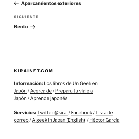
anterior:
Aparcamientos exteriores
entradas
Siguiente
SIGUIENTE
entrada
Bento
KIRAINET.COM
Información:
Los libros de Un Geek en
Japón
/
Acerca de
/
Prepara tu viaje a
Japón
/
Aprende japonés
Servicios:
Twitter @kirai
/
Facebook
/
Lista de
correo
/
A geek in Japan (English)
/
Héctor García