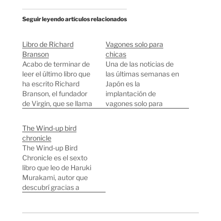
Seguir leyendo artículos relacionados
Libro de Richard
Vagones solo para
Branson
chicas
Acabo de terminar de
Una de las noticias de
leer el último libro que
las últimas semanas en
ha escrito Richard
Japón es la
Branson, el fundador
implantación de
de Virgin, que se llama
vagones solo para
Business Stripped
chicas en algunas de
Bare. El libro es una
las líneas más
The Wind-up bird
especie de
masificadas de Tokyo.
chronicle
autobiografía en la que
La culpa es de los
The Wind-up Bird
cuenta cómo consiguió
famosos "chikan"
Chronicle es el sexto
pasar de ser el editor
(Acosadores) que se
libro que leo de Haruki
de una revista en el
dedican a entrar en
Murakami, autor que
instituto a amasar
vagones abarrotados
descubrí gracias a
una…
de gente y tocan los
Pedro Jorge de
culos de…
pjorge.com. The Wind-
up Bird Chronicle es