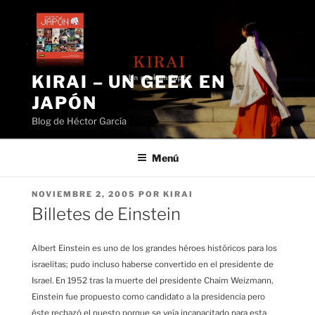
Saltar
al
contenido
KIRAI – UN GEEK EN
JAPÓN
Blog de Héctor García
Menú
PUBLICADO
NOVIEMBRE 2, 2005
POR
KIRAI
EL
Billetes de Einstein
Albert Einstein es uno de los grandes héroes históricos para los
israelitas; pudo incluso haberse convertido en el presidente de
Israel. En 1952 tras la muerte del presidente Chaim Weizmann,
Einstein fue propuesto como candidato a la presidencia pero
éste rechazó el puesto porque se veía incapacitado para esta