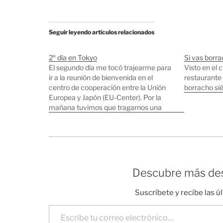
Seguir leyendo artículos relacionados
2º día en Tokyo
Si vas borr
El segundo día me tocó trajearme para
Visto en el 
ir a la reunión de bienvenida en el
restaurante 
centro de cooperación entre la Unión
borracho si
Europea y Japón (EU-Center). Por la
mañana tuvimos que tragarnos una
serie de charlas con mucho rollo y poco
contenido (Muchas formulas de
cortesia típicas de los japoneses, pero…
Descubre más des
Suscríbete y recibe las ú
Escribe tu correo electrónico…