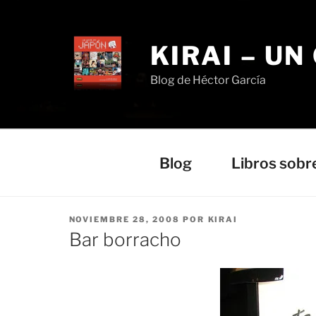
Saltar
al
contenido
KIRAI – UN
Blog de Héctor García
Blog
Libros sobr
PUBLICADO
NOVIEMBRE 28, 2008
POR
KIRAI
EL
Bar borracho