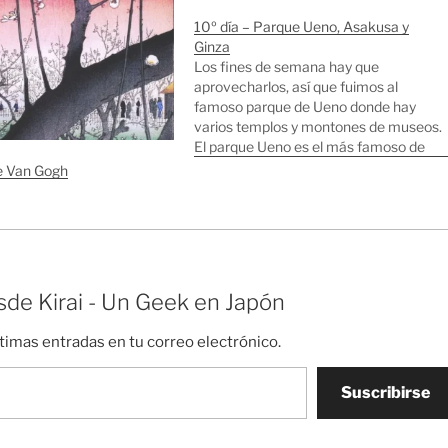
10º día – Parque Ueno, Asakusa y
Ginza
Los fines de semana hay que
aprovecharlos, así que fuimos al
famoso parque de Ueno donde hay
varios templos y montones de museos.
El parque Ueno es el más famoso de
Japón, lo visitan miles de personas
de Van Gogh
cada día, sobre todo en primavera
durante el florecimiento de los cerezos.
Monje…
de Kirai - Un Geek en Japón
ltimas entradas en tu correo electrónico.
Suscribirse