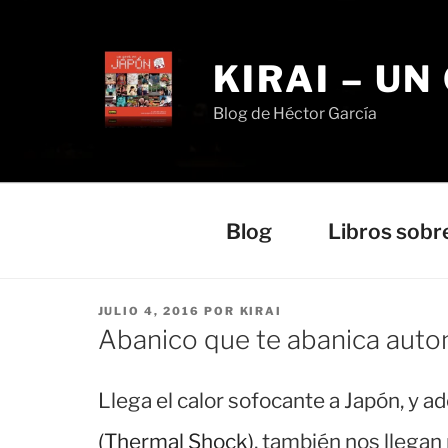
Saltar
al
contenido
KIRAI – UN
Blog de Héctor García
Blog
Libros sobr
PUBLICADO
JULIO 4, 2016
POR
KIRAI
EL
Abanico que te abanica aut
Llega el calor sofocante a Japón, y 
(Thermal Shock)
, también nos llegan