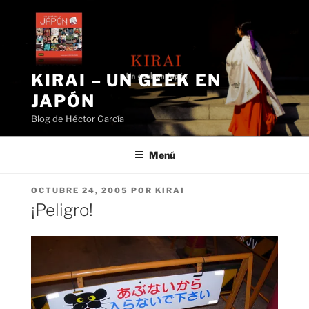
Saltar
al
contenido
KIRAI – UN GEEK EN
JAPÓN
Blog de Héctor García
Menú
PUBLICADO
OCTUBRE 24, 2005
POR
KIRAI
EL
¡Peligro!