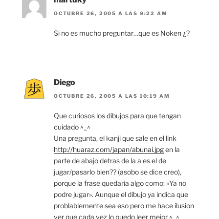
OCTUBRE 26, 2005 A LAS 9:22 AM
Si no es mucho preguntar…que es Noken ¿?
Diego
OCTUBRE 26, 2005 A LAS 10:19 AM
Que curiosos los dibujos para que tengan
cuidado ^_^
Una pregunta, el kanji que sale en el link
http://huaraz.com/japan/abunai.jpg
en la
parte de abajo detras de la a es el de
jugar/pasarlo bien?? (asobo se dice creo),
porque la frase quedaria algo como: «Ya no
podre jugar». Aunque el dibujo ya indica que
problablemente sea eso pero me hace ilusion
ver que cada vez lo puedo leer mejor ^_^