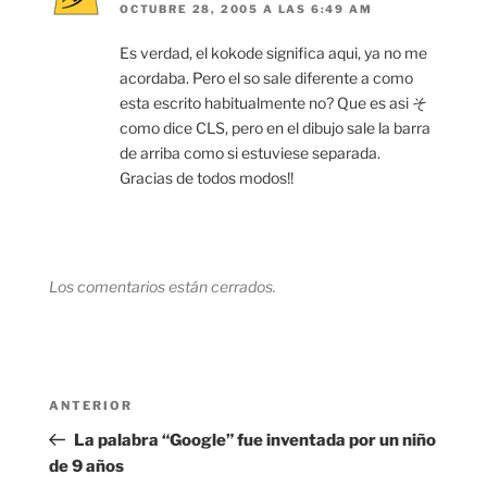
OCTUBRE 28, 2005 A LAS 6:49 AM
Es verdad, el kokode significa aqui, ya no me
acordaba. Pero el so sale diferente a como
esta escrito habitualmente no? Que es asi そ
como dice CLS, pero en el dibujo sale la barra
de arriba como si estuviese separada.
Gracias de todos modos!!
Los comentarios están cerrados.
Navegación
Entrada
ANTERIOR
de
anterior:
La palabra “Google” fue inventada por un niño
entradas
de 9 años