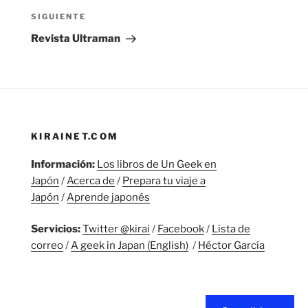
Siguiente
SIGUIENTE
entrada
Revista Ultraman
KIRAINET.COM
Información:
Los libros de Un Geek en
Japón
/
Acerca de
/
Prepara tu viaje a
Japón
/
Aprende japonés
Servicios:
Twitter @kirai
/
Facebook
/
Lista de
correo
/
A geek in Japan (English)
/
Héctor García