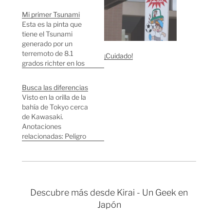
Mi primer Tsunami
Esta es la pinta que
tiene el Tsunami
generado por un
terremoto de 8.1
¡Cuidado!
grados richter en los
mares del norte. Y esta
es una foto de la bahía
Busca las diferencias
de Tokyo sacada esta
Visto en la orilla de la
mañana mientras
bahía de Tokyo cerca
pensaba en qué
de Kawasaki.
pasaría si viniera un
Anotaciones
Tsunami gordo....
relacionadas: Peligro
Anotaciones
tsunamis Cuidado con
relacionadas: Cuidado
las olas
con los Tsunamis…
Descubre más desde Kirai - Un Geek en
Japón