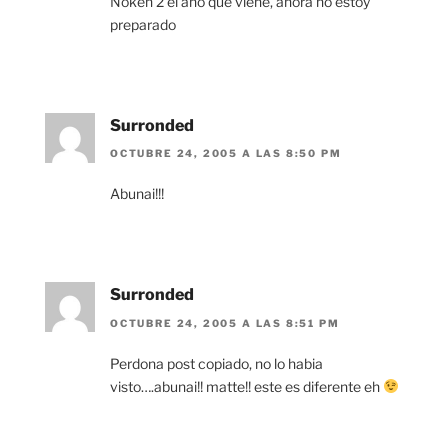
Noken 2 el año que viene, ahora no estoy
preparado
Surronded
OCTUBRE 24, 2005 A LAS 8:50 PM
Abunai!!!
Surronded
OCTUBRE 24, 2005 A LAS 8:51 PM
Perdona post copiado, no lo habia
visto….abunai!! matte!! este es diferente eh