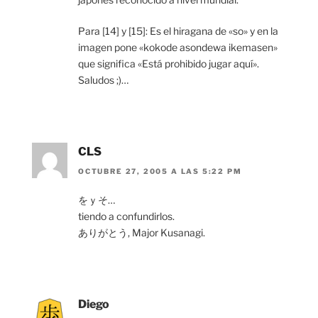
Para [14] y [15]: Es el hiragana de «so» y en la
imagen pone «kokode asondewa ikemasen»
que significa «Está prohibido jugar aquí».
Saludos ;)…
CLS
OCTUBRE 27, 2005 A LAS 5:22 PM
をｙそ…
tiendo a confundirlos.
ありがとう, Major Kusanagi.
Diego