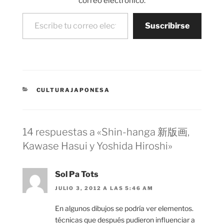
correo electrónico.
Escribe tu correo electrónico…
Suscribirse
CATEGORÍAS
CULTURAJAPONESA
14 respuestas a «Shin-hanga 新版画,
Kawase Hasui y Yoshida Hiroshi»
Sol Pa Tots
JULIO 3, 2012 A LAS 5:46 AM
En algunos dibujos se podría ver elementos.
técnicas que después pudieron influenciar a