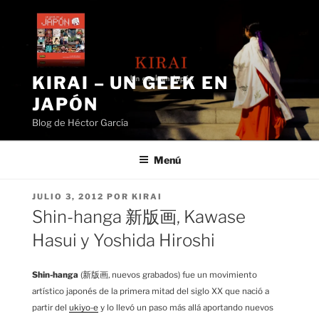
Saltar
al
contenido
KIRAI – UN GEEK EN
JAPÓN
Blog de Héctor García
Menú
PUBLICADO
JULIO 3, 2012
POR
KIRAI
EL
Shin-hanga 新版画, Kawase
Hasui y Yoshida Hiroshi
Shin-hanga
(新版画, nuevos grabados) fue un movimiento
artístico japonés de la primera mitad del siglo XX que nació a
partir del
ukiyo-e
y lo llevó un paso más allá aportando nuevos