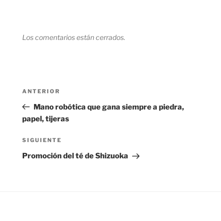
Los comentarios están cerrados.
Navegación
Entrada
ANTERIOR
de
anterior:
Mano robótica que gana siempre a piedra,
entradas
papel, tijeras
Siguiente
SIGUIENTE
entrada
Promoción del té de Shizuoka