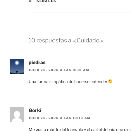
CATEGORÍAS
SEÑALES
10 respuestas a «¡Cuidado!»
piedras
JULIO 20, 2006 A LAS 9:30 AM
Una forma simpática de hacerse entender
Gorki
JULIO 20, 2006 A LAS 10:13 AM
Me gusta más lo del triangulo y el cartel debajo que dice,