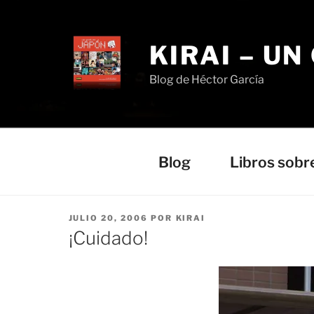
Saltar
al
contenido
KIRAI – UN
Blog de Héctor García
Blog
Libros sobr
PUBLICADO
JULIO 20, 2006
POR
KIRAI
EL
¡Cuidado!