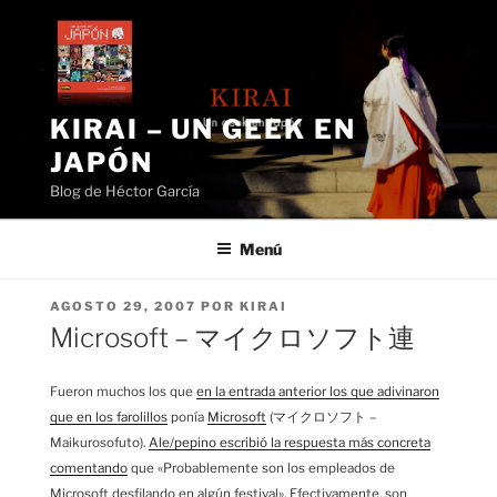
Saltar
al
contenido
KIRAI – UN GEEK EN
JAPÓN
Blog de Héctor García
Menú
PUBLICADO
AGOSTO 29, 2007
POR
KIRAI
EL
Microsoft – マイクロソフト連
Fueron muchos los que
en la entrada anterior los que adivinaron
que en los farolillos
ponía
Microsoft
(マイクロソフト –
Maikurosofuto).
Ale/pepino escribió la respuesta más concreta
comentando
que «Probablemente son los empleados de
Microsoft desfilando en algún festival». Efectivamente, son