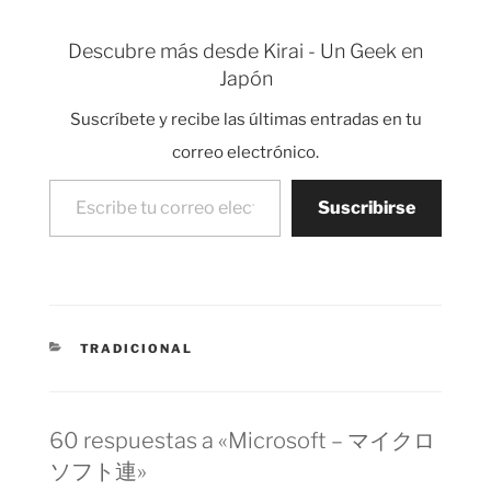
calzoncillos gigantes
pero que enseñan
Descubre más desde Kirai - Un Geek en
prácticamente todo el
Japón
culo. No se porqué,
pero este festival me
Suscríbete y recibe las últimas entradas en tu
recuerda al festival…
correo electrónico.
Escribe tu correo electrónico…
Suscribirse
CATEGORÍAS
TRADICIONAL
60 respuestas a «Microsoft – マイクロ
ソフト連»