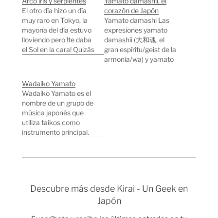
Arco iris y serpientes
Yamato damashii, el
El otro día hizo un día
corazón de Japón
muy raro en Tokyo, la
Yamato damashi Las
mayoría del día estuvo
expresiones yamato
lloviendo pero !te daba
damashii (大和魂, el
el Sol en la cara! Quizás
gran espíritu/geist de la
sería por eso que vi por
armonía/wa) y yamato
primera vez serpientes
gokoro (大和心, el gran
en el centro de la
corazón de la armonía
Wadaiko Yamato
ciudad y también
o wa) se utilizan para
Wadaiko Yamato es el
varios arcos iris.
referirse al sentido
nombre de un grupo de
Tranquilos, saqué esta
común, carácter
música japonés que
foto con…
nacional, sabiduría
utiliza taikos como
compartida y
instrumento principal.
sensibilidad del pueblo
Wadaiko (和太鼓)
japonés. En ocasiones
significa "tambor
se utiliza para expresar
japonés" y Yamato (Es
la quintaesencia de…
uno de los nombres
que tuvo la capital de
Descubre más desde Kirai - Un Geek en
Japón(Nara) en la
Japón
antigüedad ). El grupo
lleva en activo casi 20