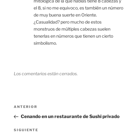
mitológica de la que hablas tiene 8 cabezas y
el 8, si no me equivoco, es también un número
de muy buena suerte en Oriente.
¿Casualidad? pero mucho de estos
monstruos de múltiples cabezas suelen
tenerlas en números que tienen un cierto
simbolismo.
Los comentarios están cerrados.
Navegación
Entrada
ANTERIOR
de
anterior:
Cenando en un restaurante de Sushi privado
entradas
Siguiente
SIGUIENTE