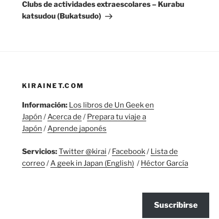
entrada
Clubs de actividades extraescolares – Kurabu
katsudou (Bukatsudo)
KIRAINET.COM
Información:
Los libros de Un Geek en
Japón
/
Acerca de
/
Prepara tu viaje a
Japón
/
Aprende japonés
Servicios:
Twitter @kirai
/
Facebook
/
Lista de
correo
/
A geek in Japan (English)
/
Héctor García
Suscribirse