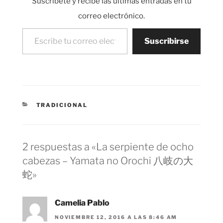
Suscríbete y recibe las últimas entradas en tu
años, siendo bastante
popular…
correo electrónico.
Escribe tu correo electrónico…
Suscribirse
CATEGORÍAS
TRADICIONAL
2 respuestas a «La serpiente de ocho
cabezas – Yamata no Orochi 八岐の大
蛇»
Camelia Pablo
NOVIEMBRE 12, 2016 A LAS 8:46 AM