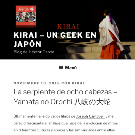
Saltar
al
contenido
KIRAI – UN GEEK EN
JAPÓN
Blog de Héctor García
Menú
PUBLICADO
NOVIEMBRE 10, 2016
POR
KIRAI
EL
La serpiente de ocho cabezas –
Yamata no Orochi 八岐の大蛇
Últimamente he leído varios libros de
Joseph Campbell
y me
pareció fascinante el análisis que hace de la evolución de mitos
en diferentes culturas y épocas y las similaridades entre ellos.