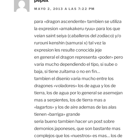
pepex
MAYO 2, 2013 A LAS 7:22 PM
para «dragon ascendente» tambien se utiliza
la expresion «amakakeru ryuu» para los que
veian saint seiya (caballeros del zodiaco) y/o
rurouni kenshin (samurai x) tal vez la
expresion les resulte conocida jeje
en general el dragon representa «poder» pero
varia mucho dependiendo el tipo, si sube o
baja, si tiene zuitama o no en fin…
tambien el disenio varia mucho entre los
dragones «voladores» los de agua y los de
tierra, los de agua por lo general se asemejan
mas a serpientes, los de tierra mas a
«lagartos» y los de aire ademas de las alas
tienen «barriga» grande
seria bueno tambien hacer un post sobre
demonios japoneses, que son bastante mas
complejos que los «nuestros» es mas… los de