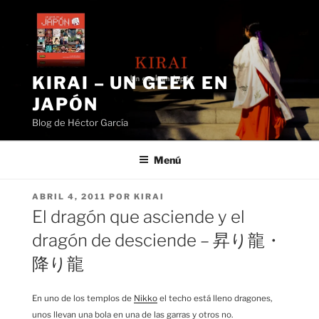
Saltar
al
contenido
KIRAI – UN GEEK EN
JAPÓN
Blog de Héctor García
Menú
PUBLICADO
ABRIL 4, 2011
POR
KIRAI
EL
El dragón que asciende y el
dragón de desciende – 昇り龍・
降り龍
En uno de los templos de
Nikko
el techo está lleno dragones,
unos llevan una bola en una de las garras y otros no.