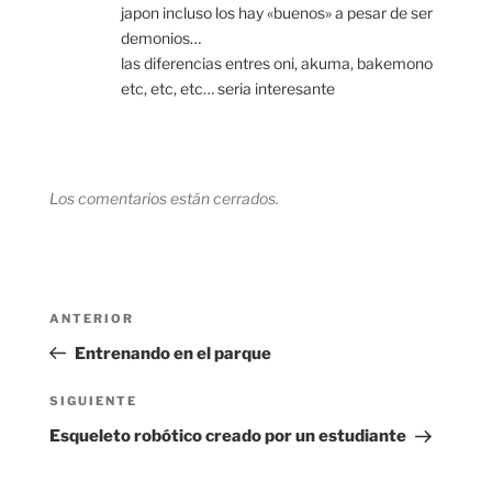
japon incluso los hay «buenos» a pesar de ser
demonios…
las diferencias entres oni, akuma, bakemono
etc, etc, etc… seria interesante
Los comentarios están cerrados.
Navegación
Entrada
ANTERIOR
de
anterior:
Entrenando en el parque
entradas
Siguiente
SIGUIENTE
entrada
Esqueleto robótico creado por un estudiante