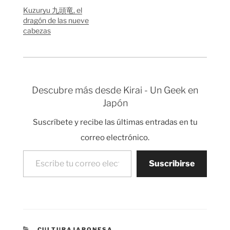
Kuzuryu 九頭竜, el
dragón de las nueve
cabezas
Descubre más desde Kirai - Un Geek en
Japón
Suscríbete y recibe las últimas entradas en tu
correo electrónico.
Escribe tu correo electrónico…
Suscribirse
CATEGORÍAS
CULTURAJAPONESA