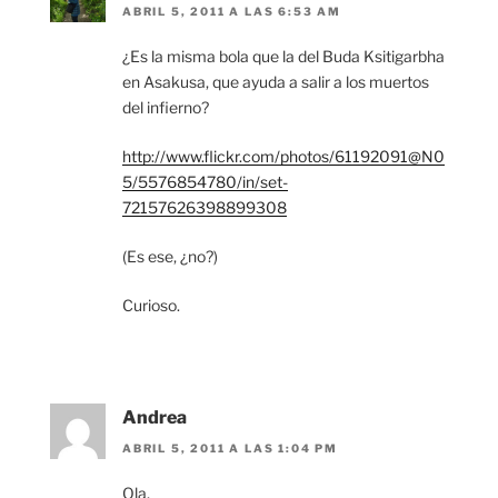
ABRIL 5, 2011 A LAS 6:53 AM
¿Es la misma bola que la del Buda Ksitigarbha
en Asakusa, que ayuda a salir a los muertos
del infierno?
http://www.flickr.com/photos/61192091@N0
5/5576854780/in/set-
72157626398899308
(Es ese, ¿no?)
Curioso.
Andrea
ABRIL 5, 2011 A LAS 1:04 PM
Ola,